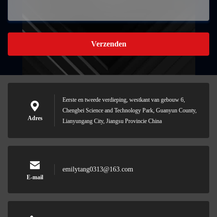
Verzenden
Eerste en tweede verdieping, westkant van gebouw 6,
Chengbei Science and Technology Park, Guanyun County,
Adres
Lianyungang City, Jiangsu Provincie China
emilytang0313@163.com
E-mail