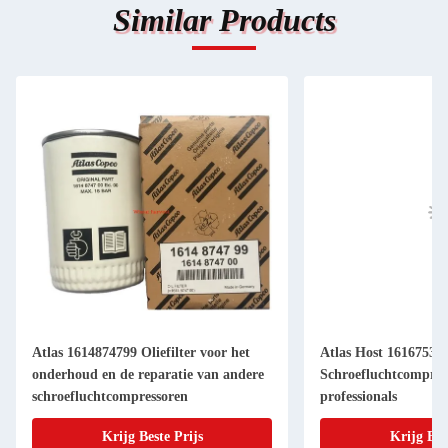
Similar Products
Atlas 1614874799 Oliefilter voor het
Atlas Host 16167535
onderhoud en de reparatie van andere
Schroefluchtcompres
schroefluchtcompressoren
professionals
Krijg Beste Prijs
Krijg Bes