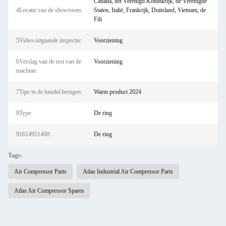
Canada, het Verenigd Koninkrijk, de Verenigde
4Locatie van de showroom:
Staten, Italië, Frankrijk, Duitsland, Vietnam, de
Fili
5Video-uitgaande inspectie:
Voorziening
6Verslag van de test van de
Voorziening
machine:
7Tipe in de handel brengen:
Warm product 2024
8Type:
De ring
91614951400:
De ring
Tags:
Air Compressor Parts
Atlas Industrial Air Compressor Parts
Atlas Air Compressor Spares