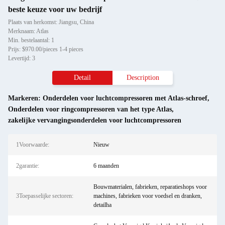
beste keuze voor uw bedrijf
Plaats van herkomst: Jiangsu, China
Merknaam: Atlas
Min. bestelaantal: 1
Prijs: $970.00/pieces 1-4 pieces
Levertijd: 3
Detail
Description
Markeren:
Onderdelen voor luchtcompressoren met Atlas-schroef
,
Onderdelen voor ringcompressoren van het type Atlas
,
zakelijke vervangingsonderdelen voor luchtcompressoren
1Voorwaarde:
Nieuw
2garantie:
6 maanden
Bouwmaterialen, fabrieken, reparatieshops voor
3Toepasselijke sectoren:
machines, fabrieken voor voedsel en dranken,
detailha