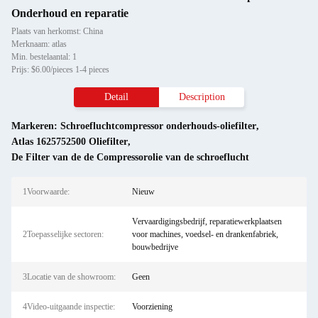
Onderhoud en reparatie
Plaats van herkomst: China
Merknaam: atlas
Min. bestelaantal: 1
Prijs: $6.00/pieces 1-4 pieces
Detail
Description
Markeren:
Schroefluchtcompressor onderhouds-oliefilter
,
Atlas 1625752500 Oliefilter
,
De Filter van de de Compressorolie van de schroeflucht
1Voorwaarde:
Nieuw
Vervaardigingsbedrijf, reparatiewerkplaatsen
2Toepasselijke sectoren:
voor machines, voedsel- en drankenfabriek,
bouwbedrijve
3Locatie van de showroom:
Geen
4Video-uitgaande inspectie:
Voorziening