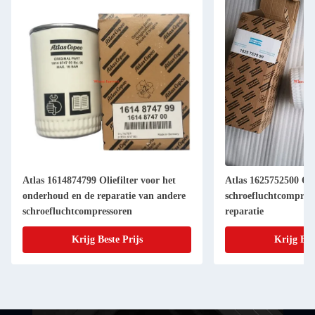
Atlas 1614874799 Oliefilter voor het
Atlas 1625752500 Olie
onderhoud en de reparatie van andere
schroefluchtcompres
schroefluchtcompressoren
reparatie
Krijg Beste Prijs
Krijg Bes