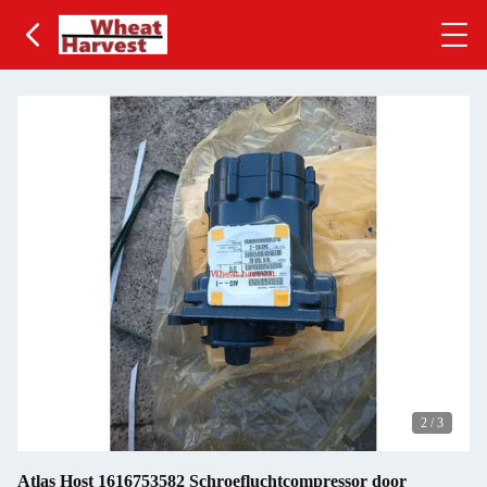
2
/
3
Atlas Host 1616753582 Schroefluchtcompressor door