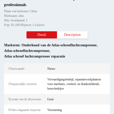
professionals
Plaats van herkomst: China
Merknaam: atlas
Min. bestelaantal: 1
Prijs: $1,180.00/pieces 1-4 pieces
Detail
Description
Markeren:
Onderhoud van de Atlas-schroefluchtcompressor
,
Atlas-schroefluchtcompressor
,
Atlas schroef luchtcompressor reparatie
1Voorwaarde:
Nieuw
Vervaardigingsbedrijf, reparatiewerkplaatsen
2Toepasselijke sectoren:
voor machines, voedsel- en drankenfabriek,
bouwbedrijve
3Locatie van de showroom:
Geen
4Video-uitgaande inspectie:
Voorziening