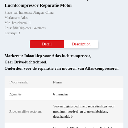
Luchtcompressor Reparatie Motor
Plaats van herkomst: Jiangsu, China
Merknaam: Atlas
Min. bestelaantal: 1
Prijs: $80.00/pieces 1-4 pieces
Levertijd: 3
Detail
Description
Markeren:
Inlaatklep voor Atlas-luchtcompressor
,
Gear Drive-luchtschroef
,
Onderdeel voor de reparatie van motoren van Atlas-compressoren
1Voorwaarde:
Nieuw
2garantie:
6 maanden
Vervaardigingsbedrijven, reparatieshops voor
3Toepasselijke sectoren:
machines, voedsel- en drankenfabrieken,
detailhandel, b