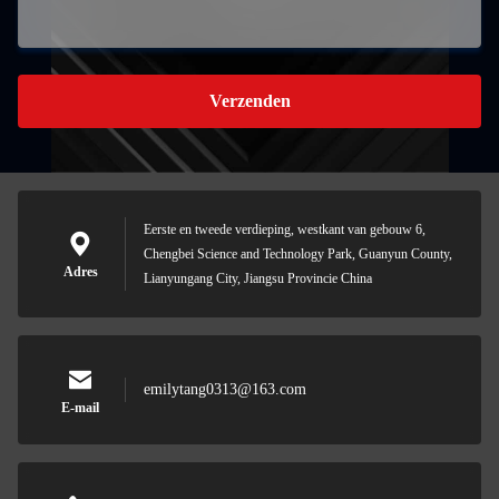
Verzenden
Eerste en tweede verdieping, westkant van gebouw 6,
Chengbei Science and Technology Park, Guanyun County,
Adres
Lianyungang City, Jiangsu Provincie China
emilytang0313@163.com
E-mail