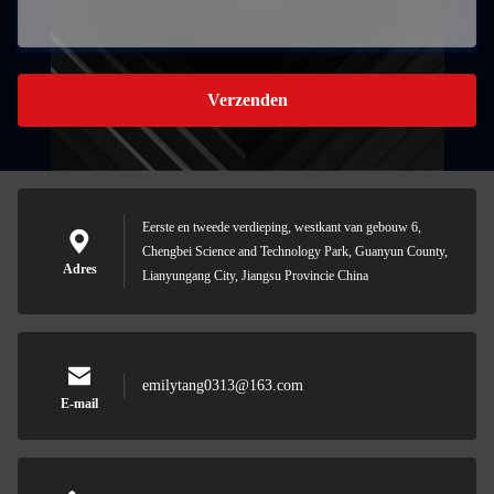
Verzenden
Eerste en tweede verdieping, westkant van gebouw 6,
Chengbei Science and Technology Park, Guanyun County,
Adres
Lianyungang City, Jiangsu Provincie China
emilytang0313@163.com
E-mail