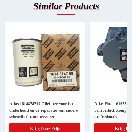
Similar Products
Atlas 1614874799 Oliefilter voor het
Atlas Host 16167535
onderhoud en de reparatie van andere
Schroefluchtcompres
schroefluchtcompressoren
professionals
Krijg Beste Prijs
Krijg Bes