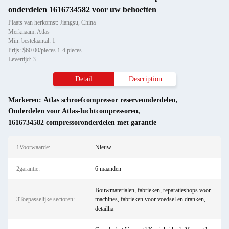
onderdelen 1616734582 voor uw behoeften
Plaats van herkomst: Jiangsu, China
Merknaam: Atlas
Min. bestelaantal: 1
Prijs: $60.00/pieces 1-4 pieces
Levertijd: 3
Detail
Description
Markeren:
Atlas schroefcompressor reserveonderdelen
,
Onderdelen voor Atlas-luchtcompressoren
,
1616734582 compressoronderdelen met garantie
1Voorwaarde:
Nieuw
2garantie:
6 maanden
Bouwmaterialen, fabrieken, reparatieshops voor
3Toepasselijke sectoren:
machines, fabrieken voor voedsel en dranken,
detailha