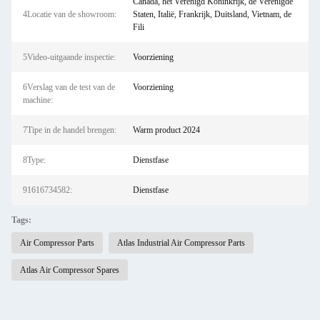
Canada, het Verenigd Koninkrijk, de Verenigde
4Locatie van de showroom:
Staten, Italië, Frankrijk, Duitsland, Vietnam, de
Fili
5Video-uitgaande inspectie:
Voorziening
6Verslag van de test van de
Voorziening
machine:
7Tipe in de handel brengen:
Warm product 2024
8Type:
Dienstfase
91616734582:
Dienstfase
Tags:
Air Compressor Parts
Atlas Industrial Air Compressor Parts
Atlas Air Compressor Spares