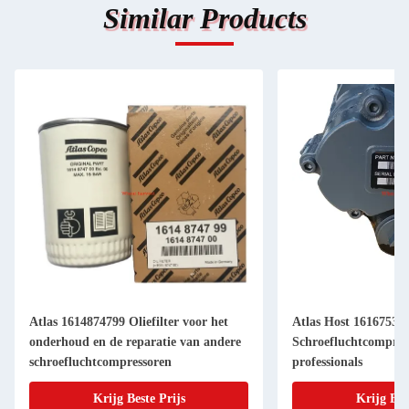
Similar Products
Atlas 1614874799 Oliefilter voor het
Atlas Host 16167535
onderhoud en de reparatie van andere
Schroefluchtcompres
schroefluchtcompressoren
professionals
Krijg Beste Prijs
Krijg Bes