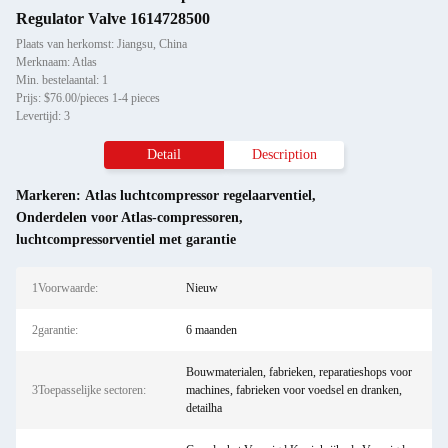
Regulator Valve 1614728500
Plaats van herkomst: Jiangsu, China
Merknaam: Atlas
Min. bestelaantal: 1
Prijs: $76.00/pieces 1-4 pieces
Levertijd: 3
Detail
Description
Markeren:
Atlas luchtcompressor regelaarventiel
,
Onderdelen voor Atlas-compressoren
,
luchtcompressorventiel met garantie
1Voorwaarde:
Nieuw
2garantie:
6 maanden
Bouwmaterialen, fabrieken, reparatieshops voor
3Toepasselijke sectoren:
machines, fabrieken voor voedsel en dranken,
detailha