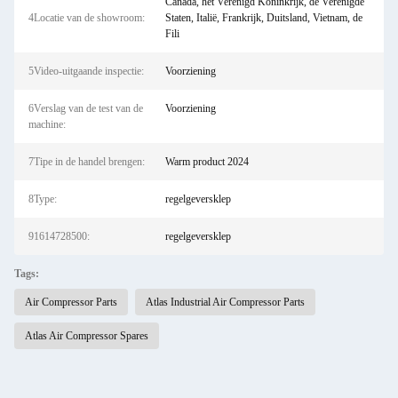
Canada, het Verenigd Koninkrijk, de Verenigde
4Locatie van de showroom:
Staten, Italië, Frankrijk, Duitsland, Vietnam, de
Fili
5Video-uitgaande inspectie:
Voorziening
6Verslag van de test van de
Voorziening
machine:
7Tipe in de handel brengen:
Warm product 2024
8Type:
regelgeversklep
91614728500:
regelgeversklep
Tags:
Air Compressor Parts
Atlas Industrial Air Compressor Parts
Atlas Air Compressor Spares