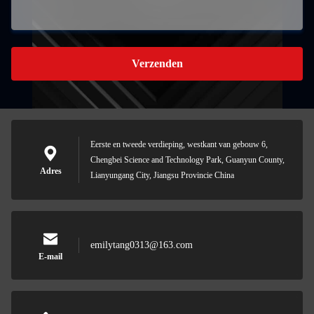
Verzenden
Eerste en tweede verdieping, westkant van gebouw 6,
Chengbei Science and Technology Park, Guanyun County,
Adres
Lianyungang City, Jiangsu Provincie China
emilytang0313@163.com
E-mail