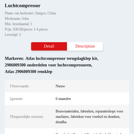
Luchtcompressor
Plaats van herkomst: Jiangsu, China
Merknaam: Atlas
Min. bestelaantal: 1
Prijs: $30.00/pieces 1-4 pieces
Levertijd: 3
Detail
Description
Markeren:
Atlas luchtcompressor terugslagklep kit
,
2906009300 onderdelen voor luchtcompressoren
,
Atlas 2906009300 remklep
1Voorwaarde:
Nieuw
2garantie:
6 maanden
Bouwmaterialen, fabrieken, reparatieshops voor
3Toepasselijke sectoren:
machines, fabrieken voor voedsel en dranken,
detailha