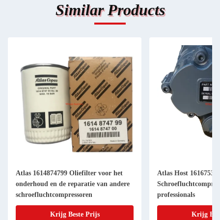
Similar Products
Atlas 1614874799 Oliefilter voor het
Atlas Host 16167535
onderhoud en de reparatie van andere
Schroefluchtcompres
schroefluchtcompressoren
professionals
Krijg Beste Prijs
Krijg Bes