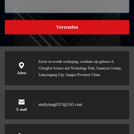
Verzenden
Eerste en tweede verdieping, westkant van gebouw 6,
Chengbei Science and Technology Park, Guanyun County,
Adres
Lianyungang City, Jiangsu Provincie China
emilytang0313@163.com
E-mail