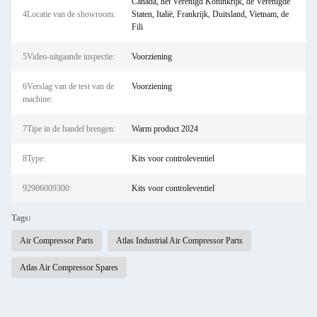
Canada, het Verenigd Koninkrijk, de Verenigde
4Locatie van de showroom:
Staten, Italië, Frankrijk, Duitsland, Vietnam, de
Fili
5Video-uitgaande inspectie:
Voorziening
6Verslag van de test van de
Voorziening
machine:
7Tipe in de handel brengen:
Warm product 2024
8Type:
Kits voor controleventiel
92906009300:
Kits voor controleventiel
Tags:
Air Compressor Parts
Atlas Industrial Air Compressor Parts
Atlas Air Compressor Spares