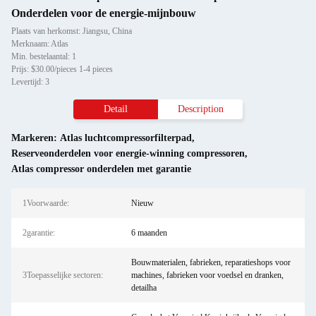
Onderdelen voor de energie-mijnbouw
Plaats van herkomst: Jiangsu, China
Merknaam: Atlas
Min. bestelaantal: 1
Prijs: $30.00/pieces 1-4 pieces
Levertijd: 3
Detail
Description
Markeren:
Atlas luchtcompressorfilterpad
,
Reserveonderdelen voor energie-winning compressoren
,
Atlas compressor onderdelen met garantie
1Voorwaarde:
Nieuw
2garantie:
6 maanden
Bouwmaterialen, fabrieken, reparatieshops voor
3Toepasselijke sectoren:
machines, fabrieken voor voedsel en dranken,
detailha