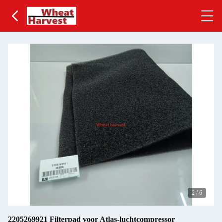
2
/
6
2205269921 Filterpad voor Atlas-luchtcompressor