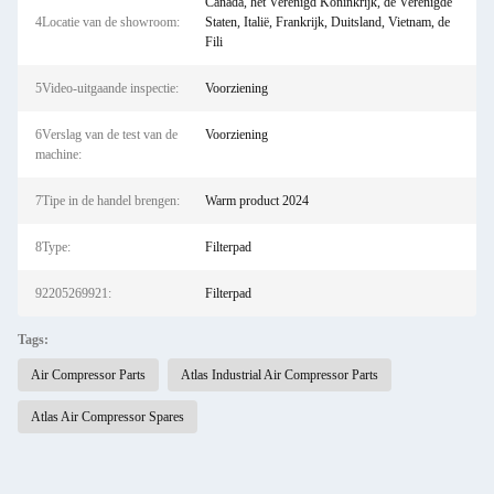
Canada, het Verenigd Koninkrijk, de Verenigde
4Locatie van de showroom:
Staten, Italië, Frankrijk, Duitsland, Vietnam, de
Fili
5Video-uitgaande inspectie:
Voorziening
6Verslag van de test van de
Voorziening
machine:
7Tipe in de handel brengen:
Warm product 2024
8Type:
Filterpad
92205269921:
Filterpad
Tags:
Air Compressor Parts
Atlas Industrial Air Compressor Parts
Atlas Air Compressor Spares