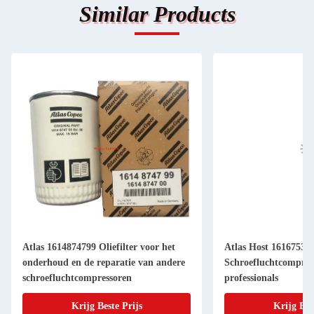
Similar Products
Atlas 1614874799 Oliefilter voor het
Atlas Host 16167535
onderhoud en de reparatie van andere
Schroefluchtcompres
schroefluchtcompressoren
professionals
Krijg Beste Prijs
Krijg Bes