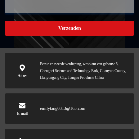
Verzenden
Eerste en tweede verdieping, westkant van gebouw 6,
Chengbei Science and Technology Park, Guanyun County,
Adres
Lianyungang City, Jiangsu Provincie China
emilytang0313@163.com
E-mail