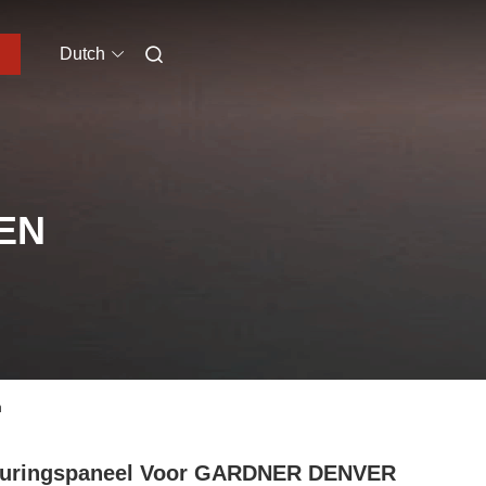
Dutch
EN
n
turingspaneel Voor GARDNER DENVER