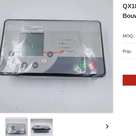
QX18
Bou
MOQ:
Prijs: