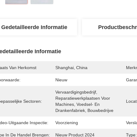
Gedetailleerde Informatie
Productbeschr
edetailleerde Informatie
laats Van Herkomst
Shanghai, China
Merk
oorwaarde:
Nieuw
Garan
Vervaardigingsbedrijf, 
Reparatiewerkplaatsen Voor 
oepasselijke Sectoren:
Locat
Machines, Voedsel- En 
Drankenfabriek, Bouwbedrijve
ideo-Uitgaande Inspectie:
Voorziening
Versl
ipe In De Handel Brengen:
Nieuw Product 2024
Type: