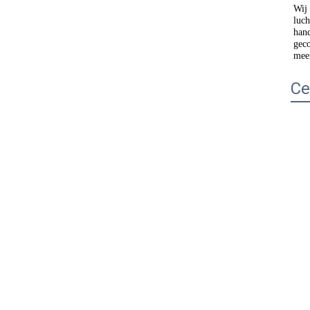
Wij 
luch
hand
geco
meer
Ce