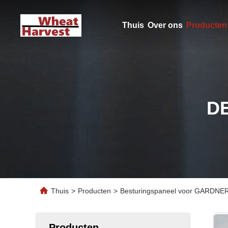
Thuis
Over ons
Producten
D
Thuis
>
Producten
>
Besturingspaneel voor GARDNE
Producten