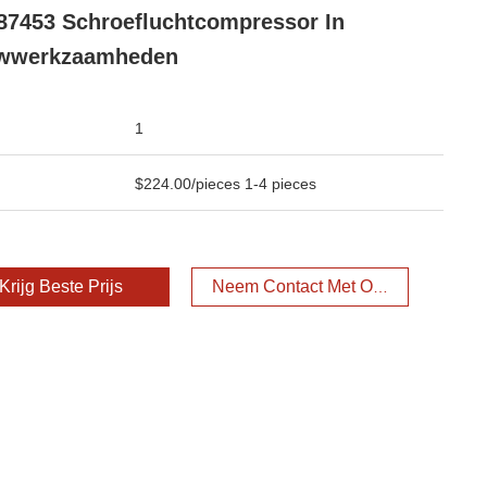
7453 Schroefluchtcompressor In
wwerkzaamheden
1
$224.00/pieces 1-4 pieces
Krijg Beste Prijs
Neem Contact Met Ons Op