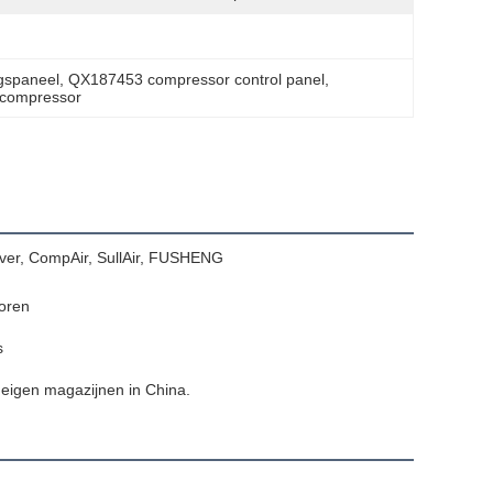
gspaneel
, 
QX187453 compressor control panel
, 
tcompressor
nver, CompAir, SullAir, FUSHENG
oren
s
 eigen magazijnen in China.