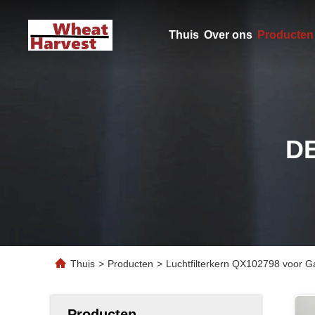
Thuis
Over ons
Producten
D
Thuis
>
Producten
>
Luchtfilterkern QX102798 voor 
Producten