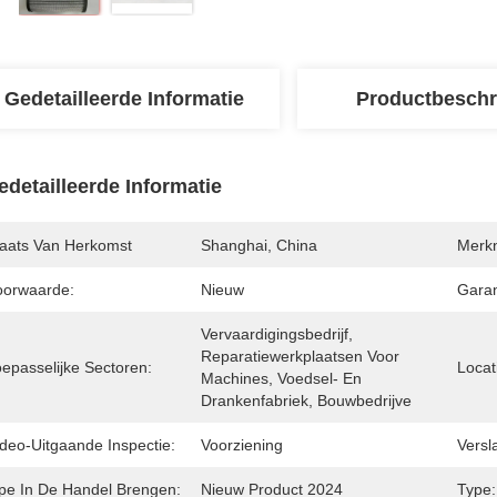
Gedetailleerde Informatie
Productbeschr
edetailleerde Informatie
laats Van Herkomst
Shanghai, China
Merk
oorwaarde:
Nieuw
Garan
Vervaardigingsbedrijf, 
Reparatiewerkplaatsen Voor 
oepasselijke Sectoren:
Locat
Machines, Voedsel- En 
Drankenfabriek, Bouwbedrijve
ideo-Uitgaande Inspectie:
Voorziening
Versl
ipe In De Handel Brengen:
Nieuw Product 2024
Type: