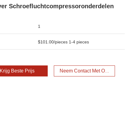
er Schroefluchtcompressoronderdelen
1
$101.00/pieces 1-4 pieces
Krijg Beste Prijs
Neem Contact Met Ons Op