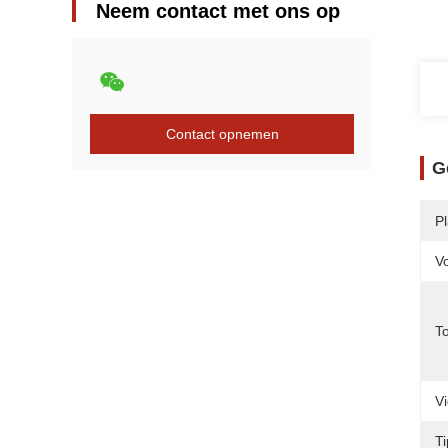
Neem contact met ons op
Contact opnemen
G
P
V
T
V
T