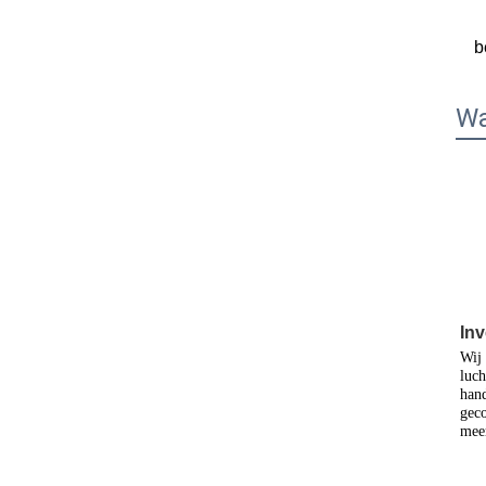
b
Wa
Inv
Wij 
luch
hand
geco
meer