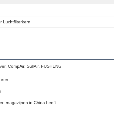
 Luchtfilterkern
nver, CompAir, SullAir, FUSHENG
oren
s
gen magazijnen in China heeft.