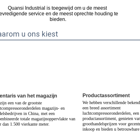
Quansi Industrial is toegewijd om u de meest 
evredigende service en de meest oprechte houding te 
bieden.
arom u ons kiest
Productassortiment
entaris van het magazijn
We hebben verschillende bekend
zijn een van de grootste 
een breed assortiment 
tcompressoronderdelen magazijn- en 
luchtcompressoronderdelen, een 
elsbedrijven in China, met een 
productassortiment, genieten van
mbineerde totale magazijnoppervlakte van 
groothandelsprijzen voor gecentr
 dan 1.500 vierkante meter.
inkoop en bieden u betrouwbare 