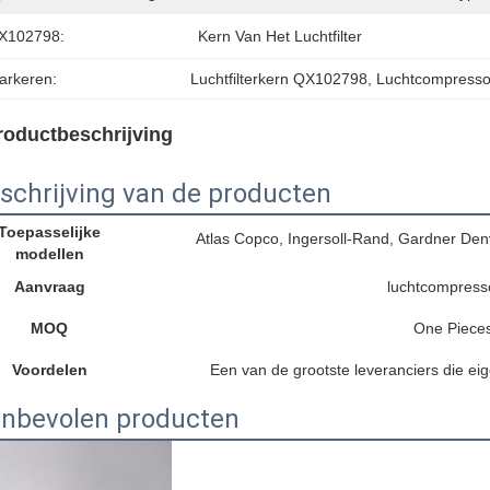
X102798:
Kern Van Het Luchtfilter
arkeren:
Luchtfilterkern QX102798
, 
Luchtcompressor
roductbeschrijving
schrijving van de producten
Toepasselijke
Atlas Copco, Ingersoll-Rand, Gardner De
modellen
Aanvraag
luchtcompress
MOQ
One Piece
Voordelen
Een van de grootste leveranciers die ei
nbevolen producten