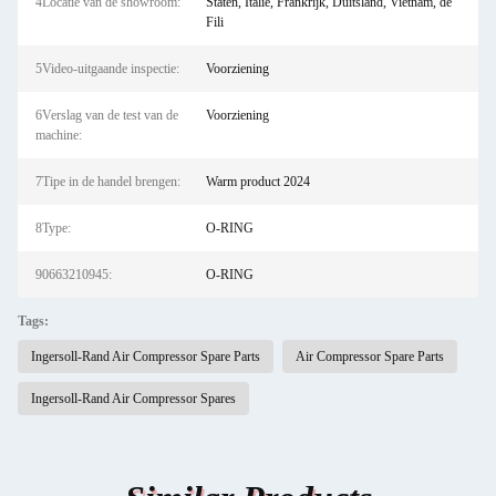
4Locatie van de showroom:
Staten, Italië, Frankrijk, Duitsland, Vietnam, de
Fili
5Video-uitgaande inspectie:
Voorziening
6Verslag van de test van de
Voorziening
machine:
7Tipe in de handel brengen:
Warm product 2024
8Type:
O-RING
90663210945:
O-RING
Tags:
Ingersoll-Rand Air Compressor Spare Parts
Air Compressor Spare Parts
Ingersoll-Rand Air Compressor Spares