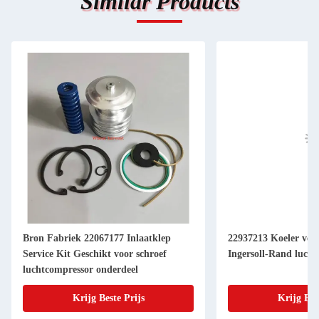
Similar Products
Bron Fabriek 22067177 Inlaatklep
22937213 Koeler ver
Service Kit Geschikt voor schroef
Ingersoll-Rand luch
luchtcompressor onderdeel
Krijg Beste Prijs
Krijg Bes