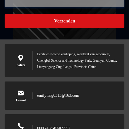
Verzenden
Eerste en tweede verdieping, westkant van gebouw 6,
Chengbei Science and Technology Park, Guanyun County,
Adres
Lianyungang City, Jiangsu Provincie China
emilytang0313@163.com
E-mail
0086-134-82469557