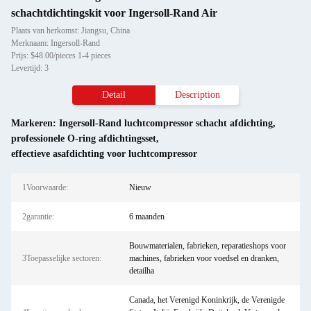
schachtdichtingskit voor Ingersoll-Rand Air
Plaats van herkomst: Jiangsu, China
Merknaam: Ingersoll-Rand
Prijs: $48.00/pieces 1-4 pieces
Levertijd: 3
Detail
Description
Markeren:
Ingersoll-Rand luchtcompressor schacht afdichting
,
professionele O-ring afdichtingsset
,
effectieve asafdichting voor luchtcompressor
1Voorwaarde:
Nieuw
2garantie:
6 maanden
Bouwmaterialen, fabrieken, reparatieshops voor
3Toepasselijke sectoren:
machines, fabrieken voor voedsel en dranken,
detailha
Canada, het Verenigd Koninkrijk, de Verenigde