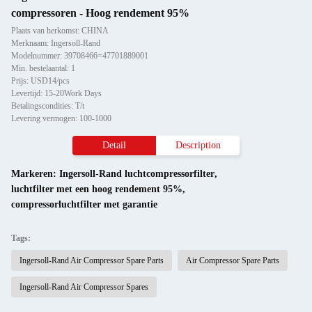
compressoren - Hoog rendement 95%
Plaats van herkomst: CHINA
Merknaam: Ingersoll-Rand
Modelnummer: 39708466=47701889001
Min. bestelaantal: 1
Prijs: USD14/pcs
Levertijd: 15-20Work Days
Betalingscondities: T/t
Levering vermogen: 100-1000
Detail
Description
Markeren:
Ingersoll-Rand luchtcompressorfilter
,
luchtfilter met een hoog rendement 95%
,
compressorluchtfilter met garantie
Tags:
Ingersoll-Rand Air Compressor Spare Parts
Air Compressor Spare Parts
Ingersoll-Rand Air Compressor Spares