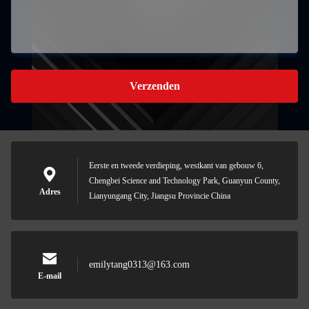
Verzenden
Eerste en tweede verdieping, westkant van gebouw 6,
Chengbei Science and Technology Park, Guanyun County,
Adres
Lianyungang City, Jiangsu Provincie China
emilytang0313@163.com
E-mail