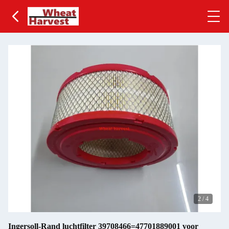
2
/
4
Ingersoll-Rand luchtfilter 39708466=47701889001 voor