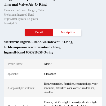
Thermal Valve Air O-Ring
Plaats van herkomst: Jiangsu, China
Merknaam: Ingersoll-Rand
Prijs: $10.00/pieces 1-4 pieces
Levertijd: 3
Detail
Description
Markeren:
Ingersoll-Rand-warmteventil O-ring
,
luchtcompressor warmteventieldichting
,
Ingersoll-Rand 0663210658 O-ring
1Voorwaarde:
Nieuw
2garantie:
6 maanden
Bouwmaterialen, fabrieken, reparatieshops voor
3Toepasselijke sectoren:
machines, fabrieken voor voedsel en dranken,
detailha
Canada, het Verenigd Koninkrijk, de Verenigde