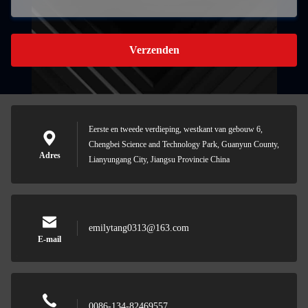
Verzenden
Eerste en tweede verdieping, westkant van gebouw 6,
Chengbei Science and Technology Park, Guanyun County,
Adres
Lianyungang City, Jiangsu Provincie China
emilytang0313@163.com
E-mail
0086-134-82469557