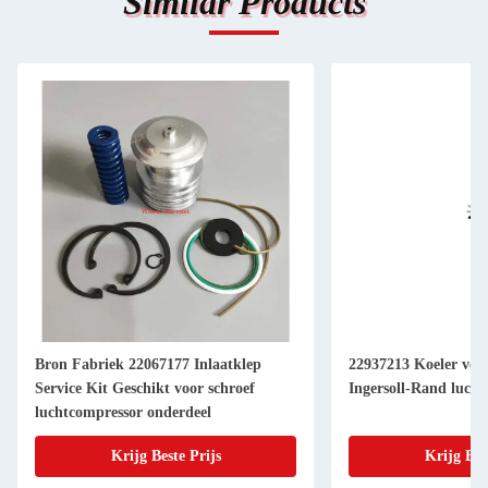
Similar Products
Bron Fabriek 22067177 Inlaatklep
22937213 Koeler ver
Service Kit Geschikt voor schroef
Ingersoll-Rand luch
luchtcompressor onderdeel
Krijg Beste Prijs
Krijg Bes