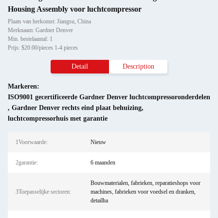
Housing Assembly voor luchtcompressor
Plaats van herkomst: Jiangsu, China
Merknaam: Gardner Denver
Min. bestelaantal: 1
Prijs: $20.00/pieces 1-4 pieces
Detail
Description
Markeren:
ISO9001 gecertificeerde Gardner Denver luchtcompressoronderdelen
,
Gardner Denver rechts eind plaat behuizing
,
luchtcompressorhuis met garantie
1Voorwaarde:
Nieuw
2garantie:
6 maanden
Bouwmaterialen, fabrieken, reparatieshops voor
3Toepasselijke sectoren:
machines, fabrieken voor voedsel en dranken,
detailha