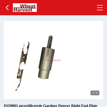
2
/
6
ISO9001 gecertificeerde Gardner Denver Right End Plate