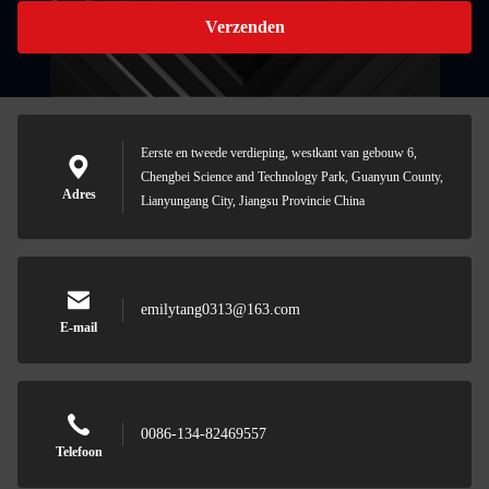
Verzenden
Eerste en tweede verdieping, westkant van gebouw 6,
Chengbei Science and Technology Park, Guanyun County,
Adres
Lianyungang City, Jiangsu Provincie China
emilytang0313@163.com
E-mail
0086-134-82469557
Telefoon