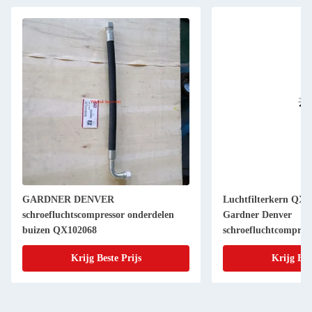
GARDNER DENVER
Luchtfilterkern QX1
schroefluchtscompressor onderdelen
Gardner Denver
buizen QX102068
schroefluchtcompres
Krijg Beste Prijs
Krijg Bes