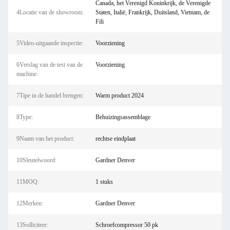
Canada, het Verenigd Koninkrijk, de Verenigde
4Locatie van de showroom:
Staten, Italië, Frankrijk, Duitsland, Vietnam, de
Fili
5Video-uitgaande inspectie:
Voorziening
6Verslag van de test van de
Voorziening
machine:
7Tipe in de handel brengen:
Warm product 2024
8Type:
Behuizingsassemblage
9Naam van het product:
rechtse eindplaat
10Sleutelwoord:
Gardner Denver
11MOQ:
1 stuks
12Merken:
Gardner Denver
13Solliciteer:
Schroefcompressor 50 pk