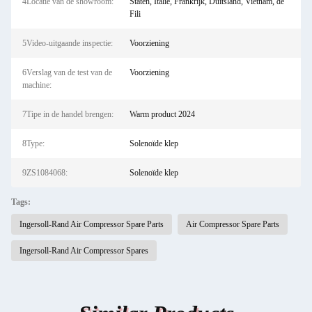
4Locatie van de showroom:
Staten, Italië, Frankrijk, Duitsland, Vietnam, de
Fili
5Video-uitgaande inspectie:
Voorziening
6Verslag van de test van de
Voorziening
machine:
7Tipe in de handel brengen:
Warm product 2024
8Type:
Solenoïde klep
9ZS1084068:
Solenoïde klep
Tags:
Ingersoll-Rand Air Compressor Spare Parts
Air Compressor Spare Parts
Ingersoll-Rand Air Compressor Spares