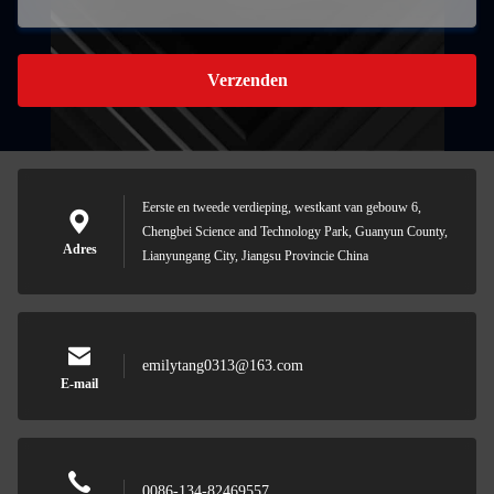
Verzenden
Eerste en tweede verdieping, westkant van gebouw 6,
Chengbei Science and Technology Park, Guanyun County,
Adres
Lianyungang City, Jiangsu Provincie China
emilytang0313@163.com
E-mail
0086-134-82469557