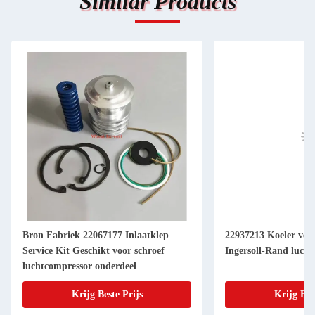
Similar Products
Bron Fabriek 22067177 Inlaatklep
22937213 Koeler ver
Service Kit Geschikt voor schroef
Ingersoll-Rand luch
luchtcompressor onderdeel
Krijg Beste Prijs
Krijg Bes