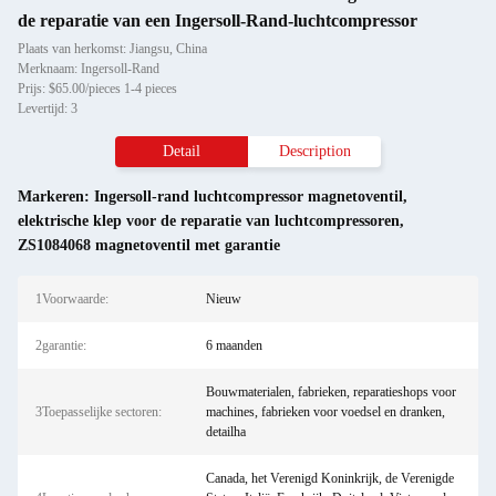
de reparatie van een Ingersoll-Rand-luchtcompressor
Plaats van herkomst: Jiangsu, China
Merknaam: Ingersoll-Rand
Prijs: $65.00/pieces 1-4 pieces
Levertijd: 3
Detail
Description
Markeren:
Ingersoll-rand luchtcompressor magnetoventil
,
elektrische klep voor de reparatie van luchtcompressoren
,
ZS1084068 magnetoventil met garantie
1Voorwaarde:
Nieuw
2garantie:
6 maanden
Bouwmaterialen, fabrieken, reparatieshops voor
3Toepasselijke sectoren:
machines, fabrieken voor voedsel en dranken,
detailha
Canada, het Verenigd Koninkrijk, de Verenigde