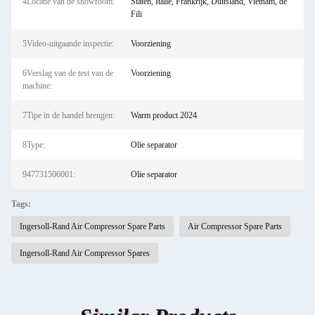
4Locatie van de showroom:
Staten, Italië, Frankrijk, Duitsland, Vietnam, de
Fili
5Video-uitgaande inspectie:
Voorziening
6Verslag van de test van de
Voorziening
machine:
7Tipe in de handel brengen:
Warm product 2024
8Type:
Olie separator
947731506001:
Olie separator
Tags:
Ingersoll-Rand Air Compressor Spare Parts
Air Compressor Spare Parts
Ingersoll-Rand Air Compressor Spares