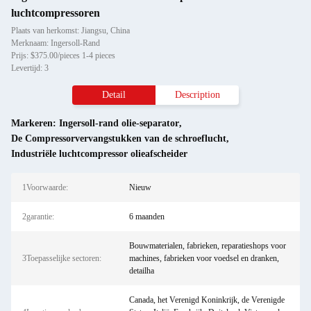
luchtcompressoren
Plaats van herkomst: Jiangsu, China
Merknaam: Ingersoll-Rand
Prijs: $375.00/pieces 1-4 pieces
Levertijd: 3
Detail
Description
Markeren:
Ingersoll-rand olie-separator
,
De Compressorvervangstukken van de schroeflucht
,
Industriële luchtcompressor olieafscheider
1Voorwaarde:
Nieuw
2garantie:
6 maanden
Bouwmaterialen, fabrieken, reparatieshops voor
3Toepasselijke sectoren:
machines, fabrieken voor voedsel en dranken,
detailha
Canada, het Verenigd Koninkrijk, de Verenigde