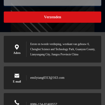
Verzenden
Eerste en tweede verdieping, westkant van gebouw 6,
Chengbei Science and Technology Park, Guanyun County,
Adres
Lianyungang City, Jiangsu Provincie China
emilytang0313@163.com
E-mail
0086-134-82469557