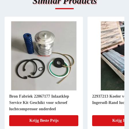
Similar Products
Bron Fabriek 22067177 Inlaatklep
22937213 Koeler ver
Service Kit Geschikt voor schroef
Ingersoll-Rand luch
luchtcompressor onderdeel
Krijg Beste Prijs
Krijg Bes