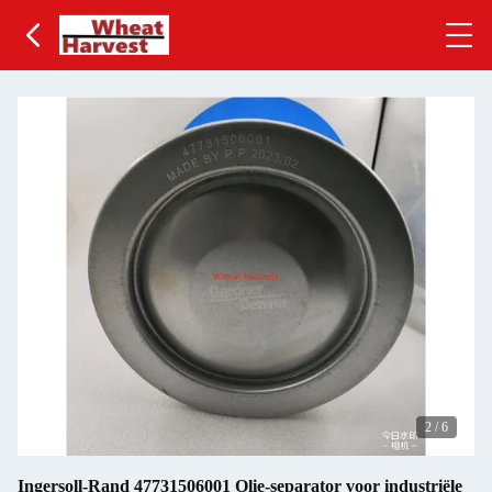
2
/
6
Ingersoll-Rand 47731506001 Olie-separator voor industriële