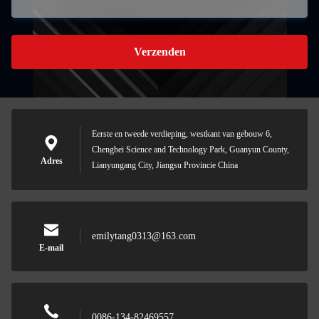
Verzenden
Eerste en tweede verdieping, westkant van gebouw 6,
Chengbei Science and Technology Park, Guanyun County,
Adres
Lianyungang City, Jiangsu Provincie China
emilytang0313@163.com
E-mail
0086-134-82469557