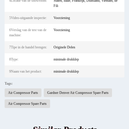
4Locatie van de showroom:
Staten, Italië, Frankrijk, Duitsland, Vietnam, de
Fili
5Video-uitgaande inspectie:
Voorziening
6Verslag van de test van de
Voorziening
machine:
7Tipe in de handel brengen:
Originele Delen
8Type:
minimale drukklep
9Naam van het product:
minimale drukklep
Tags:
Air Compressor Parts
Gardner Denver Air Compressor Spare Parts
Air Compressor Spare Parts