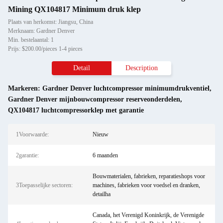
Mining QX104817 Minimum druk klep
Plaats van herkomst: Jiangsu, China
Merknaam: Gardner Denver
Min. bestelaantal: 1
Prijs: $200.00/pieces 1-4 pieces
Detail
Description
Markeren:
Gardner Denver luchtcompressor minimumdrukventiel
,
Gardner Denver mijnbouwcompressor reserveonderdelen
,
QX104817 luchtcompressorklep met garantie
1Voorwaarde:
Nieuw
2garantie:
6 maanden
Bouwmaterialen, fabrieken, reparatieshops voor
3Toepasselijke sectoren:
machines, fabrieken voor voedsel en dranken,
detailha
Canada, het Verenigd Koninkrijk, de Verenigde