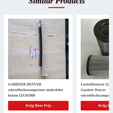
Similar Products
GARDNER DENVER
Luchtfilterkern QX1
schroefluchtscompressor onderdelen
Gardner Denver
buizen QX102068
schroefluchtcompres
Krijg Beste Prijs
Krijg Bes