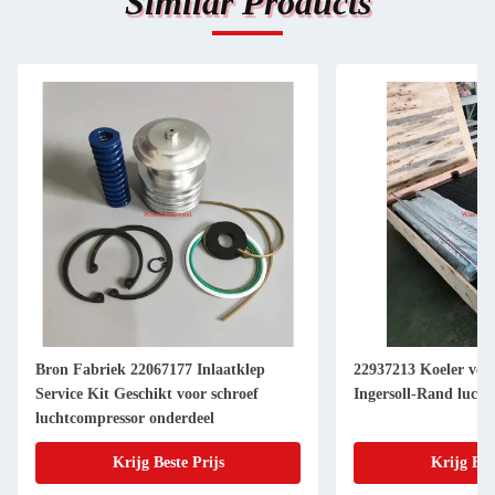
Similar Products
Bron Fabriek 22067177 Inlaatklep
22937213 Koeler ver
Service Kit Geschikt voor schroef
Ingersoll-Rand luch
luchtcompressor onderdeel
Krijg Beste Prijs
Krijg Bes