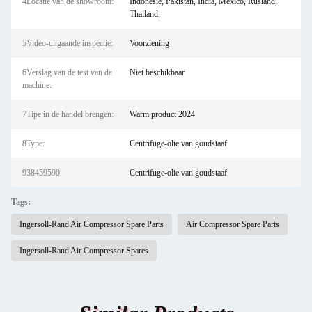
4Locatie van de showroom:
Indonesië, Pakistan, India, Mexico, Rusland,
Thailand,
5Video-uitgaande inspectie:
Voorziening
6Verslag van de test van de
Niet beschikbaar
machine:
7Tipe in de handel brengen:
Warm product 2024
8Type:
Centrifuge-olie van goudstaaf
938459590:
Centrifuge-olie van goudstaaf
Tags:
Ingersoll-Rand Air Compressor Spare Parts
Air Compressor Spare Parts
Ingersoll-Rand Air Compressor Spares