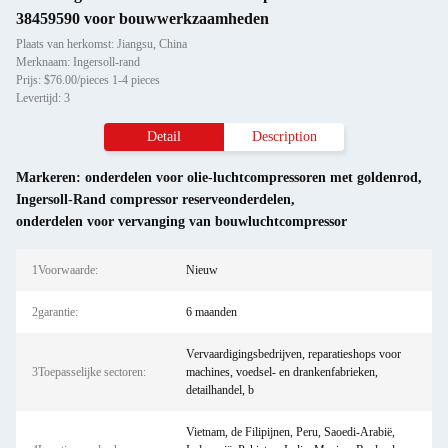
38459590 voor bouwwerkzaamheden
Plaats van herkomst: Jiangsu, China
Merknaam: Ingersoll-rand
Prijs: $76.00/pieces 1-4 pieces
Levertijd: 3
Detail
Description
Markeren:
onderdelen voor olie-luchtcompressoren met goldenrod
,
Ingersoll-Rand compressor reserveonderdelen
,
onderdelen voor vervanging van bouwluchtcompressor
1Voorwaarde:
Nieuw
2garantie:
6 maanden
Vervaardigingsbedrijven, reparatieshops voor
3Toepasselijke sectoren:
machines, voedsel- en drankenfabrieken,
detailhandel, b
Vietnam, de Filipijnen, Peru, Saoedi-Arabië,