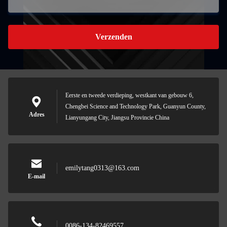
Verzenden
Eerste en tweede verdieping, westkant van gebouw 6,
Chengbei Science and Technology Park, Guanyun County,
Adres
Lianyungang City, Jiangsu Provincie China
emilytang0313@163.com
E-mail
0086-134-82469557