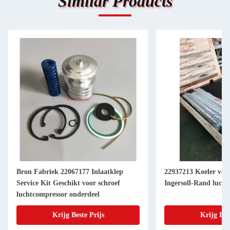
Similar Products
Bron Fabriek 22067177 Inlaatklep
22937213 Koeler ver
Service Kit Geschikt voor schroef
Ingersoll-Rand luch
luchtcompressor onderdeel
Krijg Beste Prijs
Krijg Bes