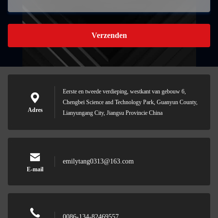
Verzenden
Eerste en tweede verdieping, westkant van gebouw 6,
Chengbei Science and Technology Park, Guanyun County,
Adres
Lianyungang City, Jiangsu Provincie China
emilytang0313@163.com
E-mail
0086-134-82469557