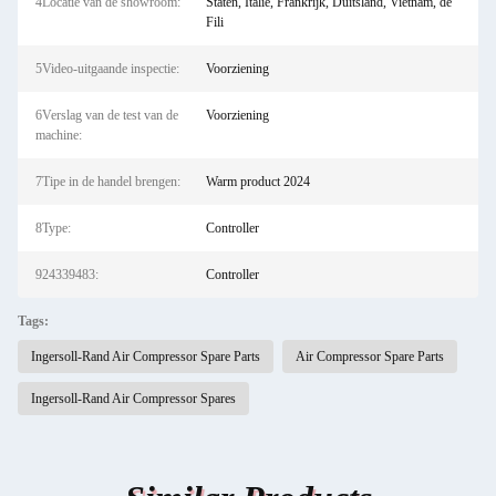
4Locatie van de showroom:
Staten, Italië, Frankrijk, Duitsland, Vietnam, de
Fili
5Video-uitgaande inspectie:
Voorziening
6Verslag van de test van de
Voorziening
machine:
7Tipe in de handel brengen:
Warm product 2024
8Type:
Controller
924339483:
Controller
Tags:
Ingersoll-Rand Air Compressor Spare Parts
Air Compressor Spare Parts
Ingersoll-Rand Air Compressor Spares