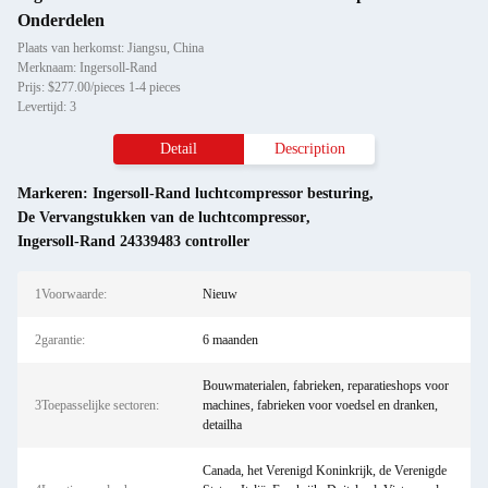
Onderdelen
Plaats van herkomst: Jiangsu, China
Merknaam: Ingersoll-Rand
Prijs: $277.00/pieces 1-4 pieces
Levertijd: 3
Detail
Description
Markeren:
Ingersoll-Rand luchtcompressor besturing
,
De Vervangstukken van de luchtcompressor
,
Ingersoll-Rand 24339483 controller
1Voorwaarde:
Nieuw
2garantie:
6 maanden
Bouwmaterialen, fabrieken, reparatieshops voor
3Toepasselijke sectoren:
machines, fabrieken voor voedsel en dranken,
detailha
Canada, het Verenigd Koninkrijk, de Verenigde