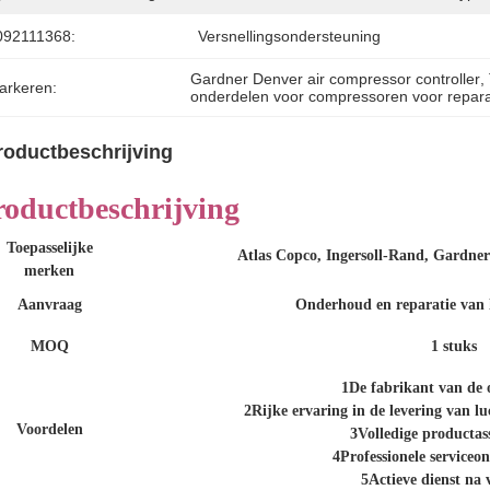
092111368:
Versnellingsondersteuning
Gardner Denver air compressor controller
, 
arkeren:
onderdelen voor compressoren voor repar
roductbeschrijving
roductbeschrijving
Toepasselijke
Atlas Copco, Ingersoll-Rand, Gardner
merken
Aanvraag
Onderhoud en reparatie van 
MOQ
1 stuks
1De fabrikant van de 
2Rijke ervaring in de levering van 
Voordelen
3Volledige productas
4Professionele serviceo
5Actieve dienst na