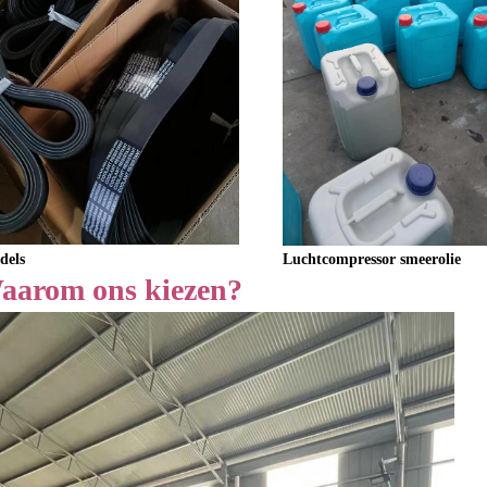
Luchtcompressor smeerolie
dels
aarom ons kiezen?