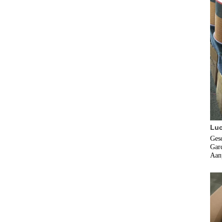
Luc
Gesc
Gard
Aanp