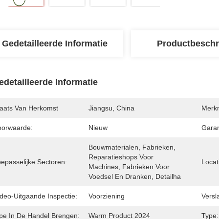
Gedetailleerde Informatie
Productbeschr
edetailleerde Informatie
laats Van Herkomst
Jiangsu, China
Merk
oorwaarde:
Nieuw
Garan
Bouwmaterialen, Fabrieken, 
Reparatieshops Voor 
oepasselijke Sectoren:
Locat
Machines, Fabrieken Voor 
Voedsel En Dranken, Detailha
ideo-Uitgaande Inspectie:
Voorziening
Versl
ipe In De Handel Brengen:
Warm Product 2024
Type: