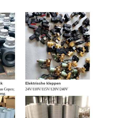
uk
Elektrische kleppen
as Copco; 
24V/110V/115V/120V/240V
eng.