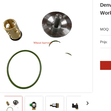
Denv
Wor
MOQ:
Prijs: