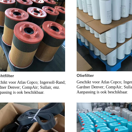
Oliefilter
htfilter
Geschikt voor Atlas Copco; Inger
hikt voor Atlas Copco; Ingersoll-Rand; 
Gardner Denver; CompAir; Sullair
ner Denver; CompAir; Sullair, enz.
Aanpassing is ook beschikbaar.
assing is ook beschikbaar.