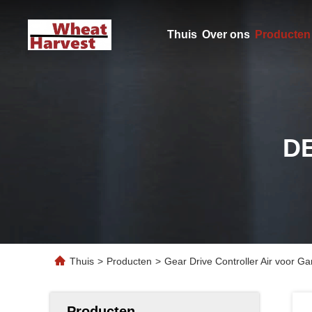
Thuis
Over ons
Producten
D
Thuis
>
Producten
>
Gear Drive Controller Air voor 
Producten