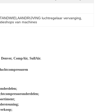
TANDWIELAANDRIJVING luchtregelaar vervanging
, 
atieshops van machines
 Denver, CompAir, SullAir.
luchtcompressoren
onderdelen;
luchtcompressoronderdelen;
sortiment;
ndersteuning;
 verkoop;