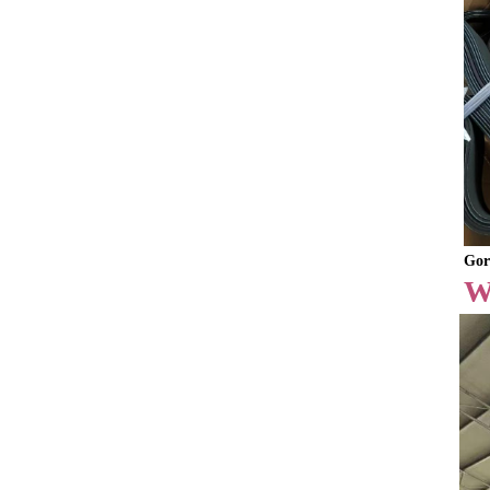
Gor
W