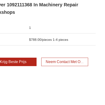
er 1092111368 In Machinery Repair
kshops
1
$788.00/pieces 1-4 pieces
Krijg Beste Prijs
Neem Contact Met Ons Op