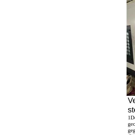
Ve
st
1De
gec
geg