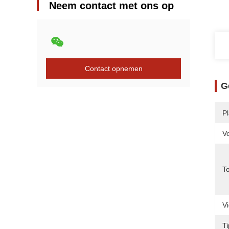
Neem contact met ons op
Contact opnemen
G
P
V
T
V
T