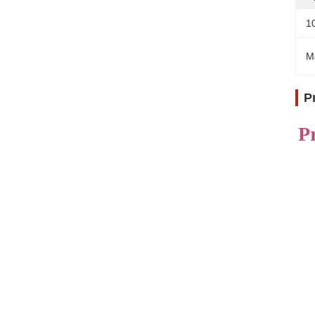
1
M
P
P