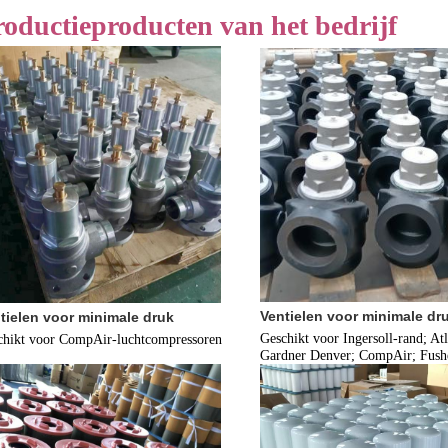
roductieproducten van het bedrijf
Ventielen voor minimale dr
tielen voor minimale druk
Geschikt voor Ingersoll-rand; Atl
chikt voor CompAir-luchtcompressoren
Gardner Denver; CompAir; Fush