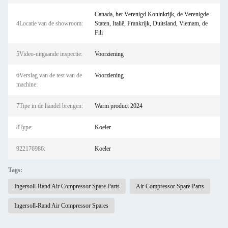
Canada, het Verenigd Koninkrijk, de Verenigde
4Locatie van de showroom:
Staten, Italië, Frankrijk, Duitsland, Vietnam, de
Fili
5Video-uitgaande inspectie:
Voorziening
6Verslag van de test van de
Voorziening
machine:
7Tipe in de handel brengen:
Warm product 2024
8Type:
Koeler
922176986:
Koeler
Tags:
Ingersoll-Rand Air Compressor Spare Parts
Air Compressor Spare Parts
Ingersoll-Rand Air Compressor Spares