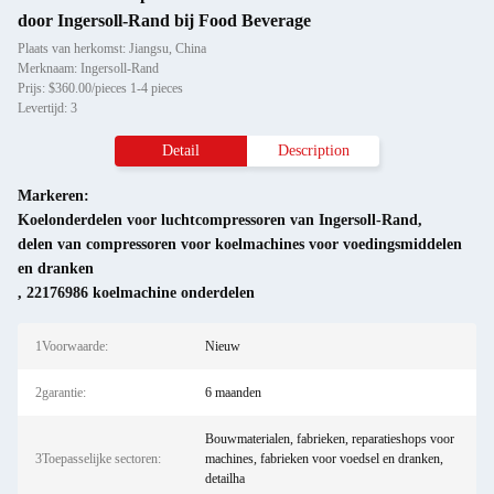
door Ingersoll-Rand bij Food Beverage
Plaats van herkomst: Jiangsu, China
Merknaam: Ingersoll-Rand
Prijs: $360.00/pieces 1-4 pieces
Levertijd: 3
Detail
Description
Markeren:
Koelonderdelen voor luchtcompressoren van Ingersoll-Rand
,
delen van compressoren voor koelmachines voor voedingsmiddelen
en dranken
,
22176986 koelmachine onderdelen
1Voorwaarde:
Nieuw
2garantie:
6 maanden
Bouwmaterialen, fabrieken, reparatieshops voor
3Toepasselijke sectoren:
machines, fabrieken voor voedsel en dranken,
detailha