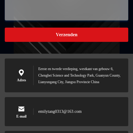
Verzenden
Eerste en tweede verdieping, westkant van gebouw 6,
Chengbei Science and Technology Park, Guanyun County,
Adres
Lianyungang City, Jiangsu Provincie China
emilytang0313@163.com
E-mail