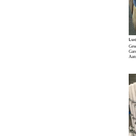
Luc
Gesc
Gard
Aanp