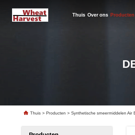
Thuis
Over ons
Producten
D
Thuis
>
Producten
>
Synthetische smeermiddelen Ai
Producten