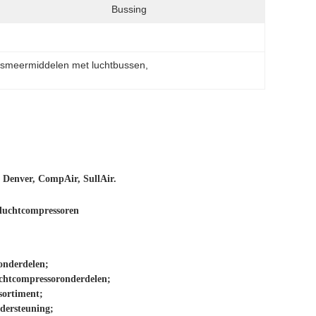
Bussing
 smeermiddelen met luchtbussen
, 
 Denver, CompAir, SullAir.
luchtcompressoren
onderdelen;
luchtcompressoronderdelen;
sortiment;
ndersteuning;