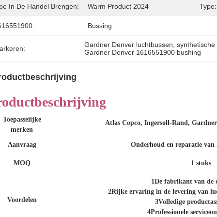
ipe In De Handel Brengen:
Warm Product 2024
Type:
616551900:
Bussing
Gardner Denver luchtbussen
, 
synthetische
arkeren:
Gardner Denver 1616551900 bushing
roductbeschrijving
roductbeschrijving
Toepasselijke
Atlas Copco, Ingersoll-Rand, Gardner
merken
Aanvraag
Onderhoud en reparatie van 
MOQ
1 stuks
1De fabrikant van de 
2Rijke ervaring in de levering van 
Voordelen
3Volledige productas
4Professionele serviceo