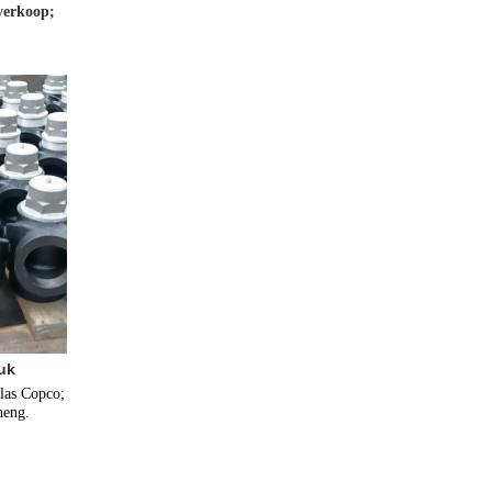
 verkoop;
uk
las Copco; 
heng.