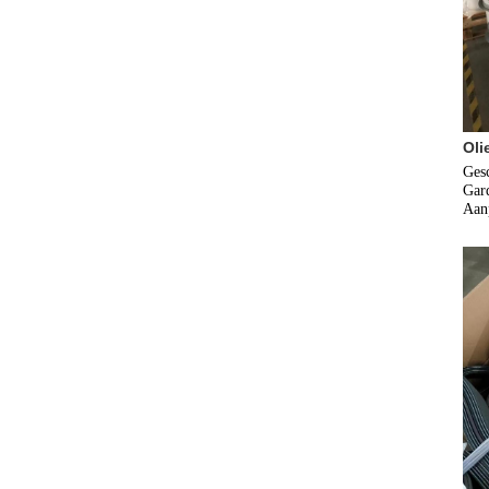
Oli
Gesc
Gard
Aanp