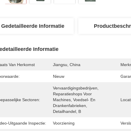
Gedetailleerde Informatie
Productbeschr
edetailleerde Informatie
laats Van Herkomst
Jiangsu, China
Merk
oorwaarde:
Nieuw
Garan
Vervaardigingsbedrijven, 
Reparatieshops Voor 
oepasselijke Sectoren:
Machines, Voedsel- En 
Locat
Drankenfabrieken, 
Detailhandel, B
ideo-Uitgaande Inspectie:
Voorziening
Versl