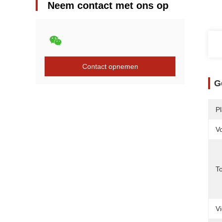
Neem contact met ons op
Contact opnemen
G
P
V
T
V