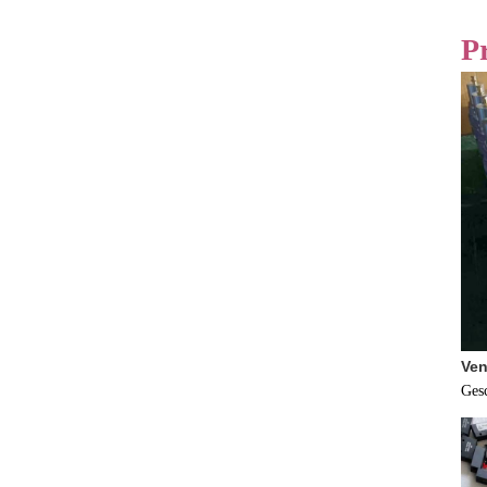
P
Ven
Ges