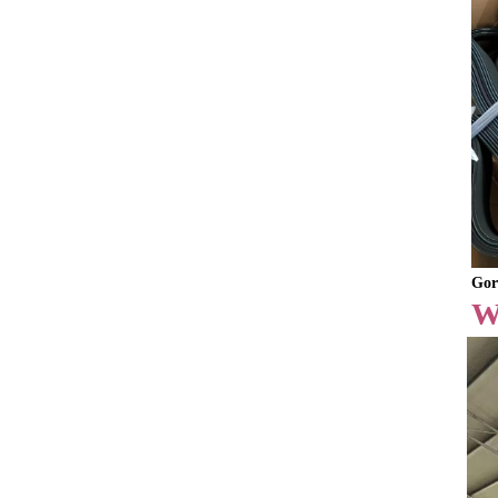
Gor
W