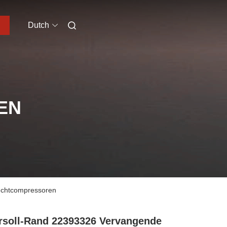
Dutch
EN
luchtcompressoren
rsoll-Rand 22393326 Vervangende