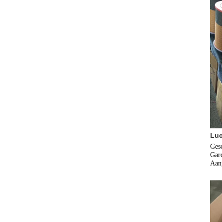
Luc
Gesc
Gard
Aanp