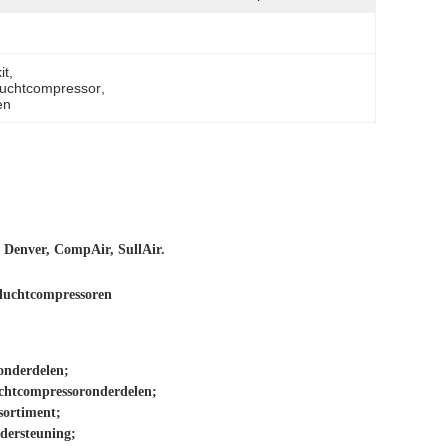
it
, 
 luchtcompressor
, 
en
 Denver, CompAir, SullAir.
luchtcompressoren
onderdelen;
luchtcompressoronderdelen;
sortiment;
ndersteuning;