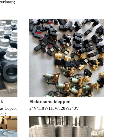
 verkoop;
uk
Elektrische kleppen
as Copco; 
24V/110V/115V/120V/240V
eng.