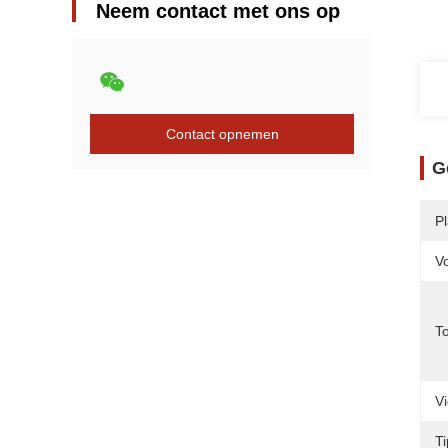
Neem contact met ons op
Contact opnemen
G
P
V
T
V
T