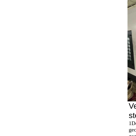
Ve
st
1De
gec
geg