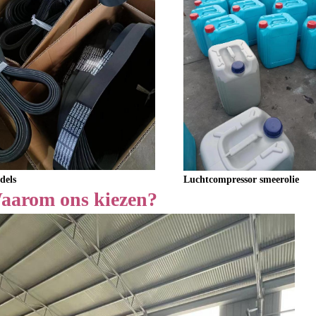
Luchtcompressor smeerolie
dels
aarom ons kiezen?