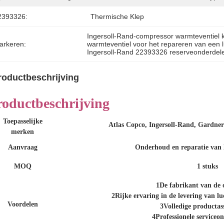
2393326:
Thermische Klep
Ingersoll-Rand-compressor warmteventiel k
arkeren:
warmteventiel voor het repareren van een
Ingersoll-Rand 22393326 reserveonderdel
roductbeschrijving
roductbeschrijving
Toepasselijke
Atlas Copco, Ingersoll-Rand, Gardner
merken
Aanvraag
Onderhoud en reparatie van 
MOQ
1 stuks
1De fabrikant van de 
2Rijke ervaring in de levering van 
Voordelen
3Volledige productas
4Professionele serviceo