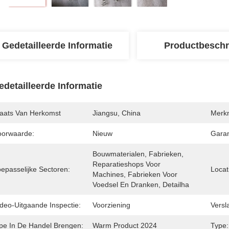
Gedetailleerde Informatie
Productbeschr
edetailleerde Informatie
laats Van Herkomst
Jiangsu, China
Merk
oorwaarde:
Nieuw
Garan
Bouwmaterialen, Fabrieken, 
Reparatieshops Voor 
oepasselijke Sectoren:
Locat
Machines, Fabrieken Voor 
Voedsel En Dranken, Detailha
ideo-Uitgaande Inspectie:
Voorziening
Versl
ipe In De Handel Brengen:
Warm Product 2024
Type: