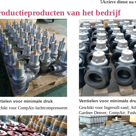
5Actieve dienst na
roductieproducten van het bedrijf
Ventielen voor minimale dr
tielen voor minimale druk
Geschikt voor Ingersoll-rand; Atl
chikt voor CompAir-luchtcompressoren
Gardner Denver; CompAir; Fush