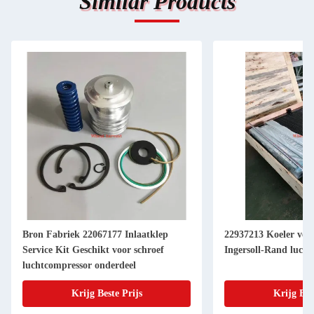
Similar Products
Bron Fabriek 22067177 Inlaatklep
22937213 Koeler ver
Service Kit Geschikt voor schroef
Ingersoll-Rand luch
luchtcompressor onderdeel
Krijg Beste Prijs
Krijg Bes