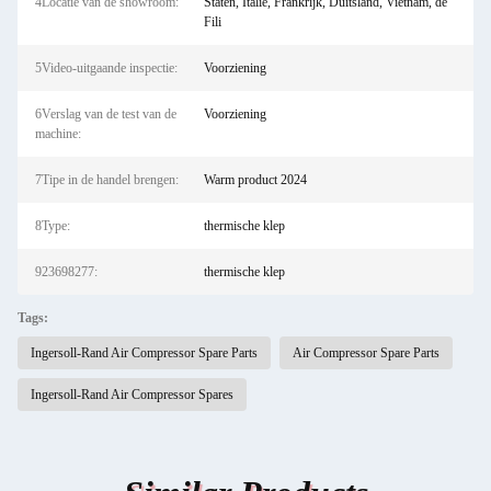
4Locatie van de showroom:
Staten, Italië, Frankrijk, Duitsland, Vietnam, de
Fili
5Video-uitgaande inspectie:
Voorziening
6Verslag van de test van de
Voorziening
machine:
7Tipe in de handel brengen:
Warm product 2024
8Type:
thermische klep
923698277:
thermische klep
Tags:
Ingersoll-Rand Air Compressor Spare Parts
Air Compressor Spare Parts
Ingersoll-Rand Air Compressor Spares