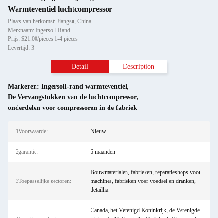
Warmteventiel luchtcompressor
Plaats van herkomst: Jiangsu, China
Merknaam: Ingersoll-Rand
Prijs: $21.00/pieces 1-4 pieces
Levertijd: 3
Detail
Description
Markeren:
Ingersoll-rand warmteventiel
,
De Vervangstukken van de luchtcompressor
,
onderdelen voor compressoren in de fabriek
1Voorwaarde:
Nieuw
2garantie:
6 maanden
Bouwmaterialen, fabrieken, reparatieshops voor
3Toepasselijke sectoren:
machines, fabrieken voor voedsel en dranken,
detailha
Canada, het Verenigd Koninkrijk, de Verenigde