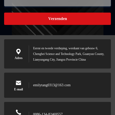
Verzenden
Eerste en tweede verdieping, westkant van gebouw 6,
Chengbei Science and Technology Park, Guanyun County,
Adres
Lianyungang City, Jiangsu Provincie China
emilytang0313@163.com
E-mail
0086-134-82469557