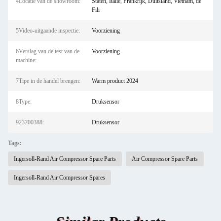
4Locatie van de showroom:
Staten, Italië, Frankrijk, Duitsland, Vietnam, de
Fili
5Video-uitgaande inspectie:
Voorziening
6Verslag van de test van de
Voorziening
machine:
7Tipe in de handel brengen:
Warm product 2024
8Type:
Druksensor
923700388:
Druksensor
Tags:
Ingersoll-Rand Air Compressor Spare Parts
Air Compressor Spare Parts
Ingersoll-Rand Air Compressor Spares