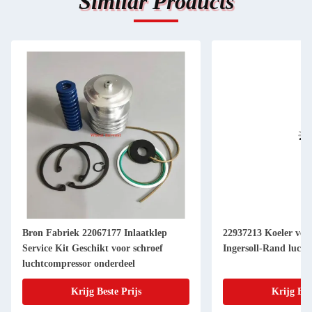
Similar Products
Bron Fabriek 22067177 Inlaatklep
22937213 Koeler ver
Service Kit Geschikt voor schroef
Ingersoll-Rand luch
luchtcompressor onderdeel
Krijg Beste Prijs
Krijg Bes