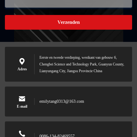
Verzenden
Eerste en tweede verdieping, westkant van gebouw 6,
Chengbei Science and Technology Park, Guanyun County,
Adres
Lianyungang City, Jiangsu Provincie China
emilytang0313@163.com
E-mail
0086-134-82469557