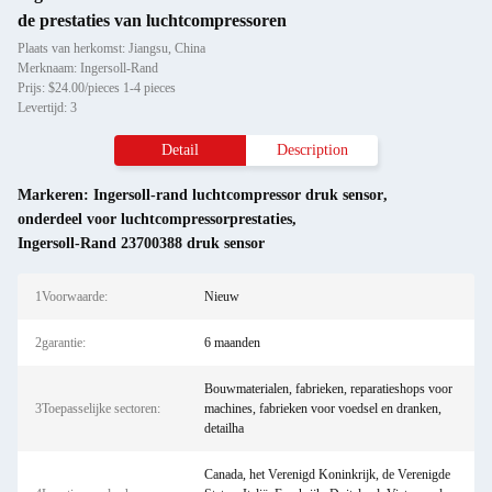
de prestaties van luchtcompressoren
Plaats van herkomst: Jiangsu, China
Merknaam: Ingersoll-Rand
Prijs: $24.00/pieces 1-4 pieces
Levertijd: 3
Detail
Description
Markeren:
Ingersoll-rand luchtcompressor druk sensor
,
onderdeel voor luchtcompressorprestaties
,
Ingersoll-Rand 23700388 druk sensor
1Voorwaarde:
Nieuw
2garantie:
6 maanden
Bouwmaterialen, fabrieken, reparatieshops voor
3Toepasselijke sectoren:
machines, fabrieken voor voedsel en dranken,
detailha
Canada, het Verenigd Koninkrijk, de Verenigde