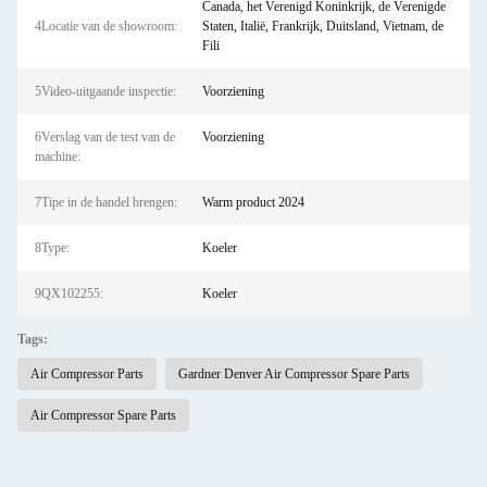
Canada, het Verenigd Koninkrijk, de Verenigde
4Locatie van de showroom:
Staten, Italië, Frankrijk, Duitsland, Vietnam, de
Fili
5Video-uitgaande inspectie:
Voorziening
6Verslag van de test van de
Voorziening
machine:
7Tipe in de handel brengen:
Warm product 2024
8Type:
Koeler
9QX102255:
Koeler
Tags:
Air Compressor Parts
Gardner Denver Air Compressor Spare Parts
Air Compressor Spare Parts