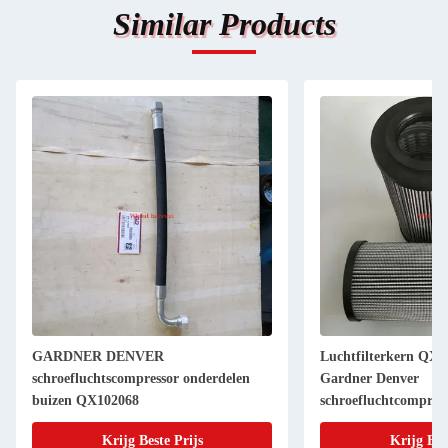
Similar Products
GARDNER DENVER
Luchtfilterkern QX1
schroefluchtscompressor onderdelen
Gardner Denver
buizen QX102068
schroefluchtcompres
Krijg Beste Prijs
Krijg Bes