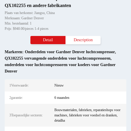
QX102255 en andere fabrikanten
Plaats van herkomst: Jiangsu, China
Merknaam: Gardner Denver
Min. bestelaantal: 1
Prijs: $940.00/pieces 1-4 pieces
Detail
Description
Markeren:
Onderdelen voor Gardner Denver luchtcompressor
,
QX102255 vervangende onderdelen voor luchtcompressoren
,
onderdelen voor luchtcompressoren voor koelers voor Gardner
Denver
1Voorwaarde:
Nieuw
2garantie:
6 maanden
Bouwmaterialen, fabrieken, reparatieshops voor
3Toepasselijke sectoren:
machines, fabrieken voor voedsel en dranken,
detailha