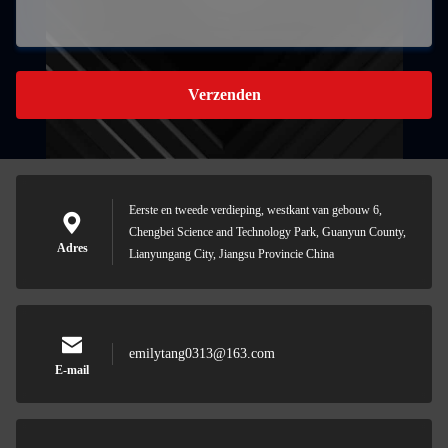
Verzenden
Eerste en tweede verdieping, westkant van gebouw 6,
Chengbei Science and Technology Park, Guanyun County,
Adres
Lianyungang City, Jiangsu Provincie China
emilytang0313@163.com
E-mail