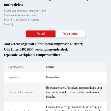
onderdelen
Plaats van herkomst: Jiangsu, China
Merknaam: Ingersoll-Rand
Prijs: $10.00/pieces 1-4 pieces
Levertijd: 3
Detail
Description
Markeren:
Ingersoll-Rand luchtcompressor oliefilter
,
Olie filter 54672654 vervangingsonderdeel
,
reparatie werkplaats compressorfilter
1Voorwaarde:
Nieuw
2garantie:
6 maanden
Bouwmaterialen, fabrieken, reparatieshops voor
3Toepasselijke sectoren:
machines, fabrieken voor voedsel en dranken,
detailha
Canada, het Verenigd Koninkrijk, de Verenigde