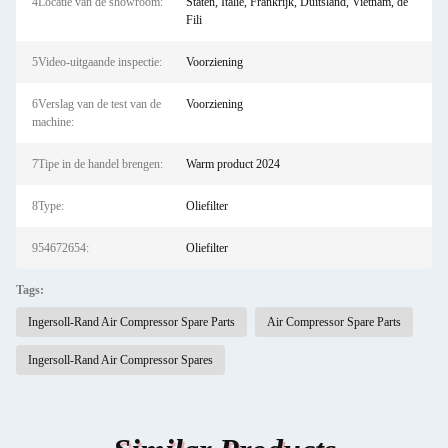
4Locatie van de showroom:
Staten, Italië, Frankrijk, Duitsland, Vietnam, de
Fili
5Video-uitgaande inspectie:
Voorziening
6Verslag van de test van de
Voorziening
machine:
7Tipe in de handel brengen:
Warm product 2024
8Type:
Oliefilter
954672654:
Oliefilter
Tags:
Ingersoll-Rand Air Compressor Spare Parts
Air Compressor Spare Parts
Ingersoll-Rand Air Compressor Spares