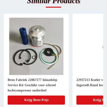
Similar Products
Bron Fabriek 22067177 Inlaatklep
22937213 Koeler ver
Service Kit Geschikt voor schroef
Ingersoll-Rand luch
luchtcompressor onderdeel
Krijg Beste Prijs
Krijg Bes