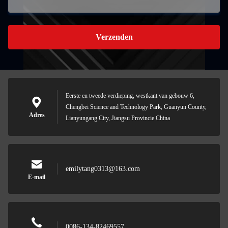
Verzenden
Eerste en tweede verdieping, westkant van gebouw 6,
Chengbei Science and Technology Park, Guanyun County,
Adres
Lianyungang City, Jiangsu Provincie China
emilytang0313@163.com
E-mail
0086-134-82469557