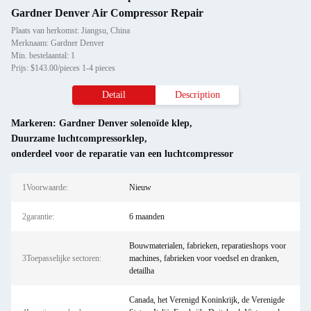
Gardner Denver Air Compressor Repair
Plaats van herkomst: Jiangsu, China
Merknaam: Gardner Denver
Min. bestelaantal: 1
Prijs: $143.00/pieces 1-4 pieces
Detail
Description
Markeren:
Gardner Denver solenoïde klep
,
Duurzame luchtcompressorklep
,
onderdeel voor de reparatie van een luchtcompressor
1Voorwaarde:
Nieuw
2garantie:
6 maanden
Bouwmaterialen, fabrieken, reparatieshops voor
3Toepasselijke sectoren:
machines, fabrieken voor voedsel en dranken,
detailha
Canada, het Verenigd Koninkrijk, de Verenigde