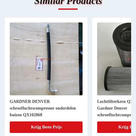
Similar Products
GARDNER DENVER
Luchtfilterkern QX1
schroefluchtscompressor onderdelen
Gardner Denver
buizen QX102068
schroefluchtcompres
Krijg Beste Prijs
Krijg Bes