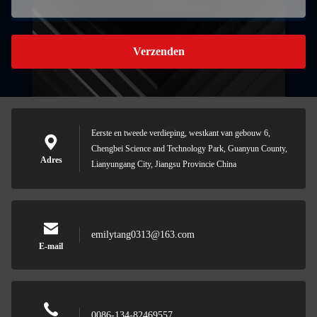
Verzenden
Eerste en tweede verdieping, westkant van gebouw 6,
Chengbei Science and Technology Park, Guanyun County,
Adres
Lianyungang City, Jiangsu Provincie China
emilytang0313@163.com
E-mail
0086-134-82469557