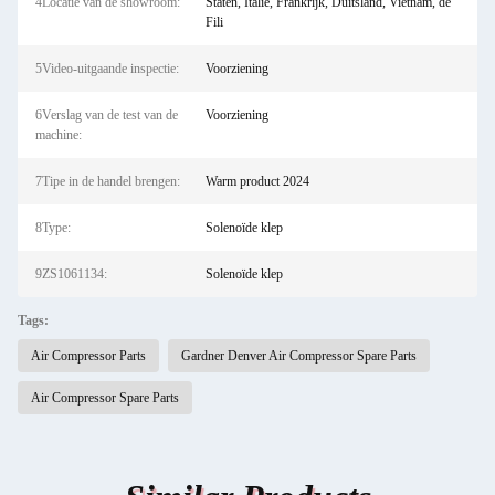
4Locatie van de showroom:
Staten, Italië, Frankrijk, Duitsland, Vietnam, de
Fili
5Video-uitgaande inspectie:
Voorziening
6Verslag van de test van de
Voorziening
machine:
7Tipe in de handel brengen:
Warm product 2024
8Type:
Solenoïde klep
9ZS1061134:
Solenoïde klep
Tags:
Air Compressor Parts
Gardner Denver Air Compressor Spare Parts
Air Compressor Spare Parts