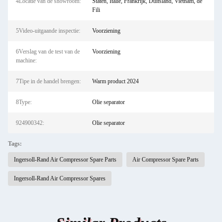
4Locatie van de showroom:
Staten, Italië, Frankrijk, Duitsland, Vietnam, de
Fili
5Video-uitgaande inspectie:
Voorziening
6Verslag van de test van de
Voorziening
machine:
7Tipe in de handel brengen:
Warm product 2024
8Type:
Olie separator
924900342:
Olie separator
Tags:
Ingersoll-Rand Air Compressor Spare Parts
Air Compressor Spare Parts
Ingersoll-Rand Air Compressor Spares