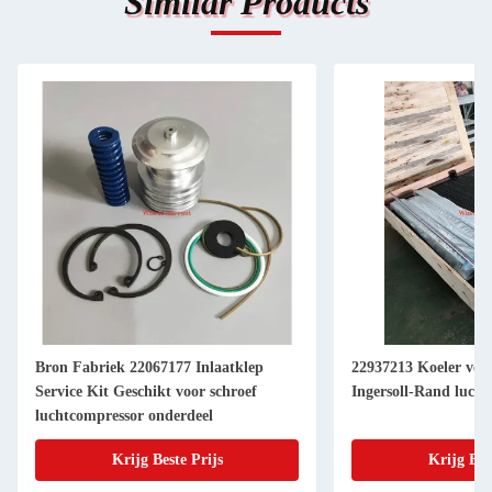
Similar Products
Bron Fabriek 22067177 Inlaatklep
22937213 Koeler ver
Service Kit Geschikt voor schroef
Ingersoll-Rand luch
luchtcompressor onderdeel
Krijg Beste Prijs
Krijg Bes