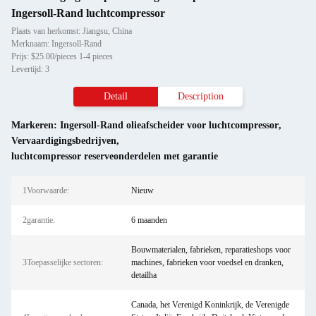
Ingersoll-Rand luchtcompressor
Plaats van herkomst: Jiangsu, China
Merknaam: Ingersoll-Rand
Prijs: $25.00/pieces 1-4 pieces
Levertijd: 3
Detail
Description
Markeren:
Ingersoll-Rand olieafscheider voor luchtcompressor
,
Vervaardigingsbedrijven
,
luchtcompressor reserveonderdelen met garantie
1Voorwaarde:
Nieuw
2garantie:
6 maanden
Bouwmaterialen, fabrieken, reparatieshops voor
3Toepasselijke sectoren:
machines, fabrieken voor voedsel en dranken,
detailha
Canada, het Verenigd Koninkrijk, de Verenigde