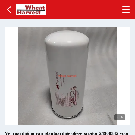
2
/
6
Vervaardiging van plantaardige olieseparator 24900342 voor