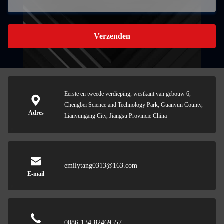
Verzenden
Eerste en tweede verdieping, westkant van gebouw 6,
Chengbei Science and Technology Park, Guanyun County,
Adres
Lianyungang City, Jiangsu Provincie China
emilytang0313@163.com
E-mail
0086-134-82469557