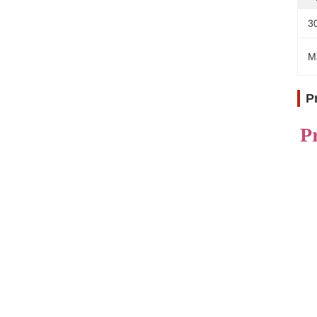
3
M
P
P