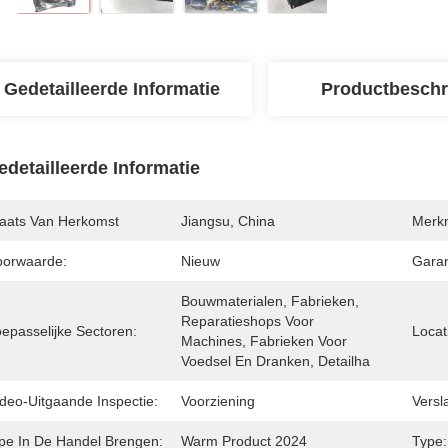
Gedetailleerde Informatie
Productbeschr
edetailleerde Informatie
laats Van Herkomst
Jiangsu, China
Merk
oorwaarde:
Nieuw
Garan
Bouwmaterialen, Fabrieken, 
Reparatieshops Voor 
oepasselijke Sectoren:
Locat
Machines, Fabrieken Voor 
Voedsel En Dranken, Detailha
ideo-Uitgaande Inspectie:
Voorziening
Versl
ipe In De Handel Brengen:
Warm Product 2024
Type: