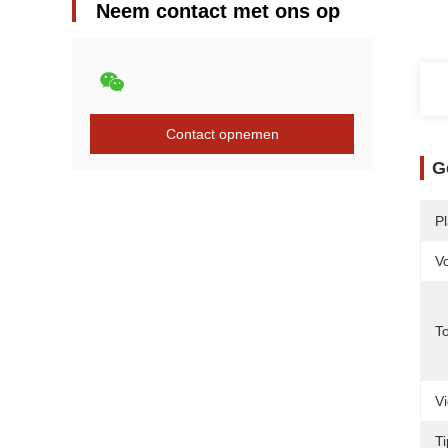
Neem contact met ons op
Contact opnemen
G
P
V
T
V
T