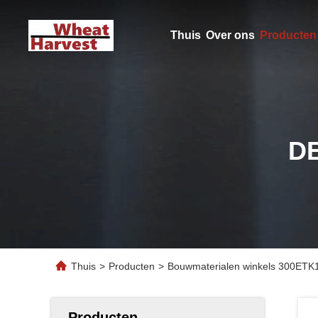
Thuis
Over ons
Producten
D
Thuis
>
Producten
>
Bouwmaterialen winkels 300ETK1
Producten