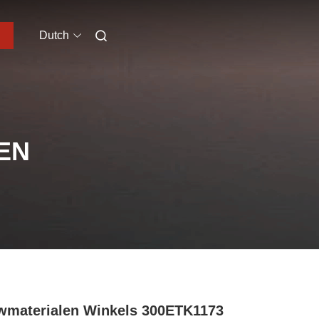
Dutch
EN
materialen Winkels 300ETK1173