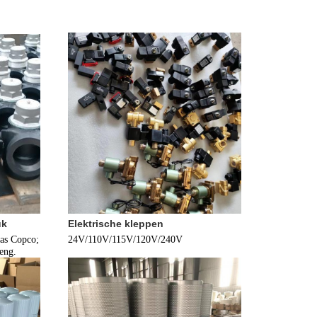
uk
Elektrische kleppen
as Copco; 
24V/110V/115V/120V/240V
eng.