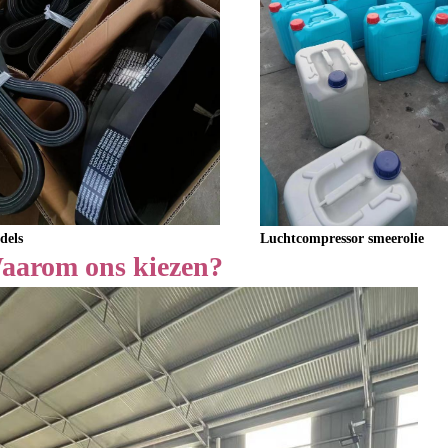
Luchtcompressor smeerolie
dels
aarom ons kiezen?