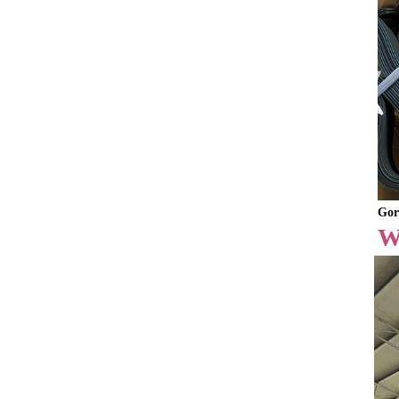
Gor
W