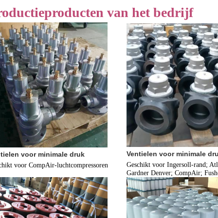
roductieproducten van het bedrijf
Ventielen voor minimale dr
tielen voor minimale druk
Geschikt voor Ingersoll-rand; Atl
chikt voor CompAir-luchtcompressoren
Gardner Denver; CompAir; Fush