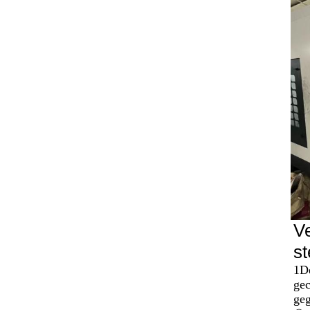
Ve
st
1De
gec
geg