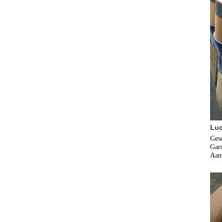
Luc
Gesc
Gard
Aanp