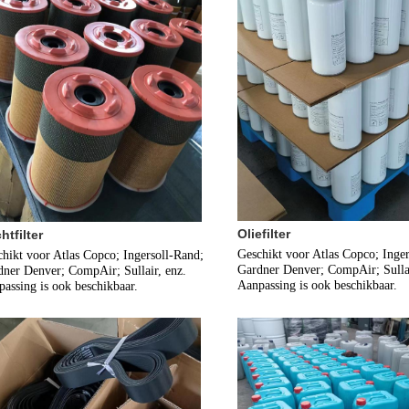
Oliefilter
htfilter
Geschikt voor Atlas Copco; Inger
hikt voor Atlas Copco; Ingersoll-Rand; 
Gardner Denver; CompAir; Sullair
ner Denver; CompAir; Sullair, enz.
Aanpassing is ook beschikbaar.
assing is ook beschikbaar.