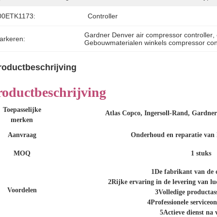
00ETK1173:
Controller
Gardner Denver air compressor controller
, 
arkeren:
Gebouwmaterialen winkels compressor cont
roductbeschrijving
roductbeschrijving
Toepasselijke
Atlas Copco, Ingersoll-Rand, Gardner
merken
Aanvraag
Onderhoud en reparatie van 
MOQ
1 stuks
1De fabrikant van de 
2Rijke ervaring in de levering van 
Voordelen
3Volledige productas
4Professionele serviceo
5Actieve dienst na