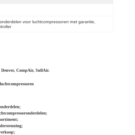
onderdelen voor luchtcompressoren met garantie
, 
roller
 Denver, CompAir, SullAir.
luchtcompressoren
onderdelen;
luchtcompressoronderdelen;
sortiment;
ndersteuning;
 verkoop;