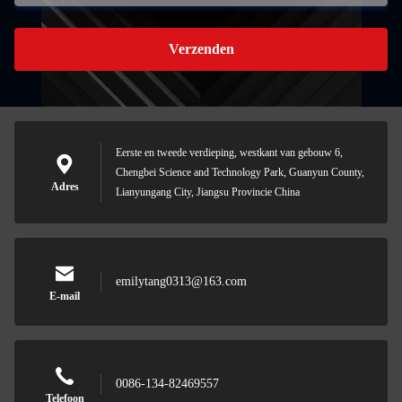
Verzenden
Eerste en tweede verdieping, westkant van gebouw 6,
Chengbei Science and Technology Park, Guanyun County,
Adres
Lianyungang City, Jiangsu Provincie China
emilytang0313@163.com
E-mail
0086-134-82469557
Telefoon