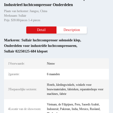
Industrieel luchtcompressor Onderdelen
Plaats van herkomst: Jiangsu, China
Merknaam: Sullair
Prijs: $39.00/pieces 1-4 pieces
Detail
Description
Markeren:
Sullair luchtcompressor solenoïde klep
,
Onderdelen voor industriële luchtcompressoren
,
Sullair 02250125-684 klepset
1Voorwaarde:
Nieuw
2garantie:
6 maanden
Hotels, kledingwinkels, winkels voor
3Toepasselijke sectoren:
bouwmaterialen, fabrieken, reparatieshops voor
machines, fabrie
Vietnam, de Filipijnen, Peru, Saoedi-Arabië,
4Locatie van de showroom:
Indonesië, Pakistan, India, Mexico, Rusland,