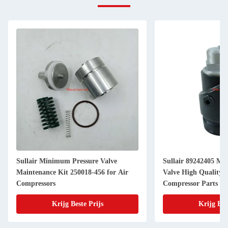
Sullair Minimum Pressure Valve
Sullair 89242405 Minimum Pressure
Maintenance Kit 250018-456 for Air
Valve High Quality 
Compressors
Compressor Parts
Krijg Beste Prijs
Krijg Bes