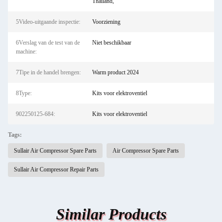
Thailand,
5Video-uitgaande inspectie:
Voorziening
6Verslag van de test van de
Niet beschikbaar
machine:
7Tipe in de handel brengen:
Warm product 2024
8Type:
Kits voor elektroventiel
902250125-684:
Kits voor elektroventiel
Tags:
Sullair Air Compressor Spare Parts
Air Compressor Spare Parts
Sullair Air Compressor Repair Parts
Similar Products