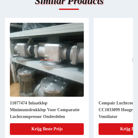
Similar Products
11077474 Inlaatklep
Compair Luchtcompre
Minimumdrukklep Voor Comparatie
CC1033099 Hoogrendement Industriële
Luchtcompressor Onderdelen
Ventilator
Krijg Beste Prijs
Krijg Bes