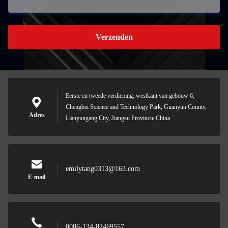
Verzenden
Eerste en tweede verdieping, westkant van gebouw 6,
Chengbei Science and Technology Park, Guanyun County,
Adres
Lianyungang City, Jiangsu Provincie China
emilytang0313@163.com
E-mail
0086-134-82469557