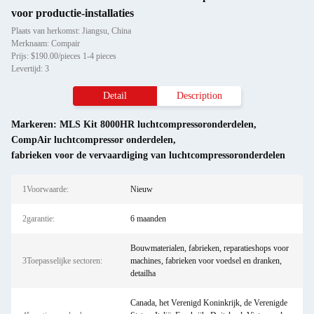
voor productie-installaties
Plaats van herkomst: Jiangsu, China
Merknaam: Compair
Prijs: $190.00/pieces 1-4 pieces
Levertijd: 3
Detail
Description
Markeren:
MLS Kit 8000HR luchtcompressoronderdelen
,
CompAir luchtcompressor onderdelen
,
fabrieken voor de vervaardiging van luchtcompressoronderdelen
1Voorwaarde:
Nieuw
2garantie:
6 maanden
Bouwmaterialen, fabrieken, reparatieshops voor
3Toepasselijke sectoren:
machines, fabrieken voor voedsel en dranken,
detailha
Canada, het Verenigd Koninkrijk, de Verenigde