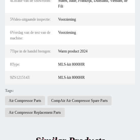
4Locatie van de showroom:
Staten, Italië, Frankrijk, Duitsland, Vietnam, de
Fili
5Video-uitgaande inspectie:
Voorziening
6Verslag van de test van de
Voorziening
machine:
7Tipe in de handel brengen:
Warm product 2024
8Type:
MLS-kit 8000HR
9ZS1215143:
MLS-kit 8000HR
Tags:
Air Compressor Parts
CompAir Air Compressor Spare Parts
Air Compressor Replacement Parts