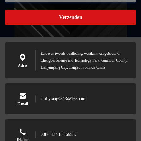
Verzenden
Eerste en tweede verdieping, westkant van gebouw 6,
Chengbei Science and Technology Park, Guanyun County,
Adres
Lianyungang City, Jiangsu Provincie China
emilytang0313@163.com
E-mail
0086-134-82469557
Telefoon