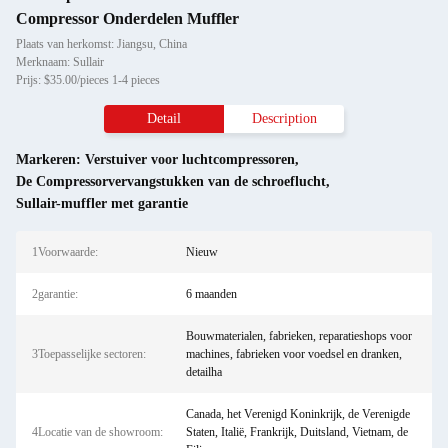
Compressor Onderdelen Muffler
Plaats van herkomst: Jiangsu, China
Merknaam: Sullair
Prijs: $35.00/pieces 1-4 pieces
Detail
Description
Markeren:
Verstuiver voor luchtcompressoren
,
De Compressorvervangstukken van de schroeflucht
,
Sullair-muffler met garantie
1Voorwaarde:
Nieuw
2garantie:
6 maanden
Bouwmaterialen, fabrieken, reparatieshops voor
3Toepasselijke sectoren:
machines, fabrieken voor voedsel en dranken,
detailha
Canada, het Verenigd Koninkrijk, de Verenigde
4Locatie van de showroom:
Staten, Italië, Frankrijk, Duitsland, Vietnam, de