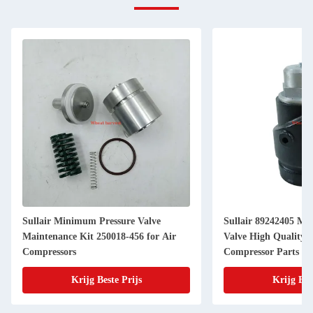
Sullair Minimum Pressure Valve
Sullair 89242405 Minimum Pressure
Maintenance Kit 250018-456 for Air
Valve High Quality 
Compressors
Compressor Parts
Krijg Beste Prijs
Krijg Bes