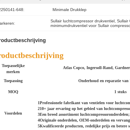
2250141-648:
Minimale Drukklep
Sullair luchtcompressor drukventiel
, 
Sullai
arkeren:
minimumdrukventiel voor Sullair compress
roductbeschrijving
roductbeschrijving
Toepasselijke
Atlas Copco, Ingersoll-Rand, Gardner
merken
Toepassing
Onderhoud en reparatie van 
MOQ
1 stuks
1Professionele fabrikant van ventielen voor luchtco
210+ jaar ervaring op het gebied van luchtcompress
Voordelen
3Een breed assortiment luchtcompressoronderdelen;
4Originale onderdelen, OEM-onderdelen en vervang
5Kwalificeerde producten, redelijke prijs en betere s