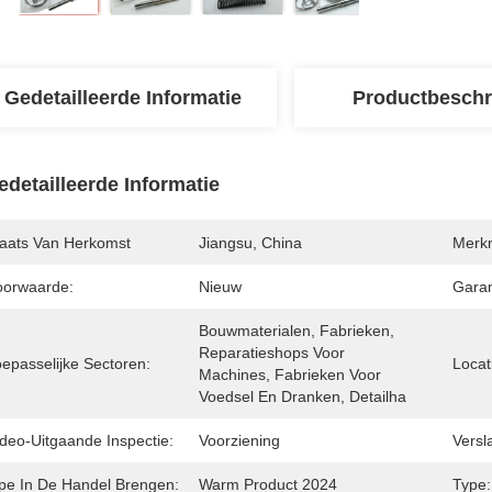
Gedetailleerde Informatie
Productbeschr
edetailleerde Informatie
laats Van Herkomst
Jiangsu, China
Merk
oorwaarde:
Nieuw
Garan
Bouwmaterialen, Fabrieken, 
Reparatieshops Voor 
oepasselijke Sectoren:
Locat
Machines, Fabrieken Voor 
Voedsel En Dranken, Detailha
ideo-Uitgaande Inspectie:
Voorziening
Versl
ipe In De Handel Brengen:
Warm Product 2024
Type: