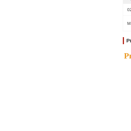
0
M
P
P