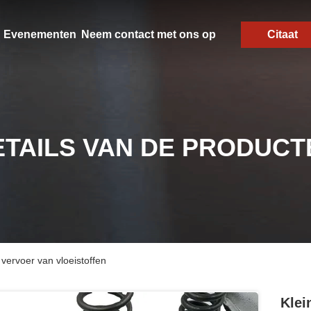
Evenementen
Neem contact met ons op
Citaat
ETAILS VAN DE PRODUCT
 vervoer van vloeistoffen
Klei