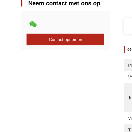
Neem contact met ons op
Contact opnemen
G
P
V
T
V
T