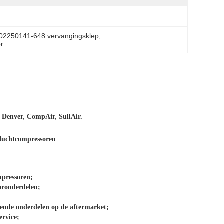
r 02250141-648 vervangingsklep
, 
or
 Denver, CompAir, SullAir.
luchtcompressoren
mpressoren;
oronderdelen;
ende onderdelen op de aftermarket;
ervice;