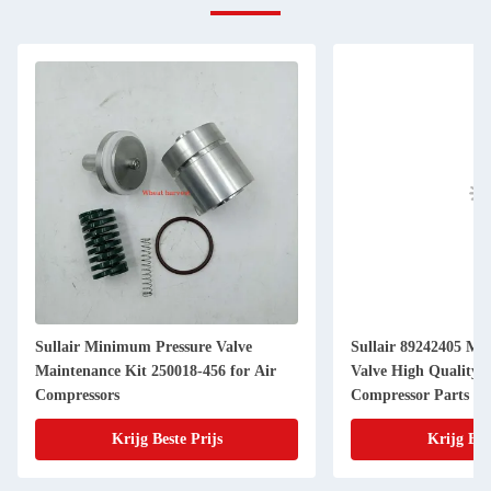
Sullair Minimum Pressure Valve
Sullair 89242405 Minimum Pressure
Maintenance Kit 250018-456 for Air
Valve High Quality 
Compressors
Compressor Parts
Krijg Beste Prijs
Krijg Bes