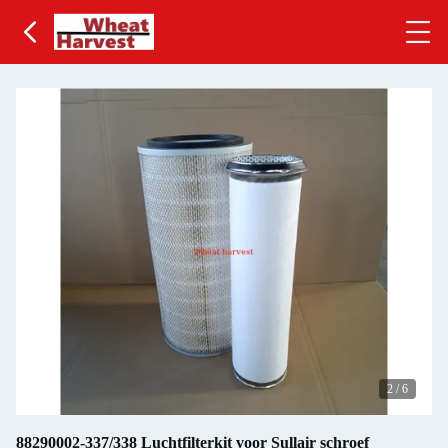
2
/
6
88290002-337/338 Luchtfilterkit voor Sullair schroef