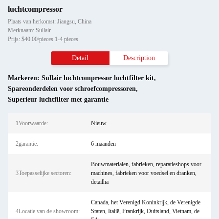
luchtcompressor
Plaats van herkomst: Jiangsu, China
Merknaam: Sullair
Prijs: $40.00/pieces 1-4 pieces
Detail
Description
Markeren:
Sullair luchtcompressor luchtfilter kit
,
Spareonderdelen voor schroefcompressoren
,
Superieur luchtfilter met garantie
1Voorwaarde:
Nieuw
2garantie:
6 maanden
Bouwmaterialen, fabrieken, reparatieshops voor
3Toepasselijke sectoren:
machines, fabrieken voor voedsel en dranken,
detailha
Canada, het Verenigd Koninkrijk, de Verenigde
4Locatie van de showroom:
Staten, Italië, Frankrijk, Duitsland, Vietnam, de