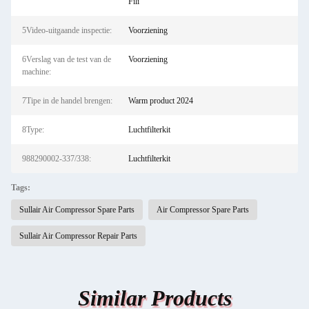
Fili
5Video-uitgaande inspectie:
Voorziening
6Verslag van de test van de
Voorziening
machine:
7Tipe in de handel brengen:
Warm product 2024
8Type:
Luchtfilterkit
988290002-337/338:
Luchtfilterkit
Tags:
Sullair Air Compressor Spare Parts
Air Compressor Spare Parts
Sullair Air Compressor Repair Parts
Similar Products