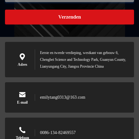
Verzenden
Eerste en tweede verdieping, westkant van gebouw 6,
Chengbei Science and Technology Park, Guanyun County,
Adres
Lianyungang City, Jiangsu Provincie China
emilytang0313@163.com
E-mail
0086-134-82469557
Telefoon