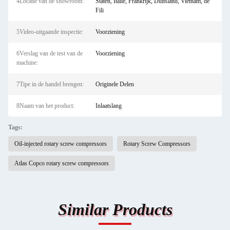
4Locatie van de showroom:
Staten, Italië, Frankrijk, Duitsland, Vietnam, de
Fili
5Video-uitgaande inspectie:
Voorziening
6Verslag van de test van de
Voorziening
machine:
7Tipe in de handel brengen:
Originele Delen
8Naam van het product:
Inlaatslang
Tags:
Oil-injected rotary screw compressors
Rotary Screw Compressors
Atlas Copco rotary screw compressors
Similar Products