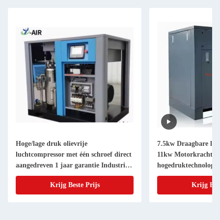
Hoge/lage druk olievrije
7.5kw Draagbare luc
luchtcompressor met één schroef direct
11kw Motorkracht St
aangedreven 1 jaar garantie Industriële
hogedruktechnologie
roterende schroefcompressoren reserve
Energiebron Opties 
Krijg Beste Prijs
Krijg Bes