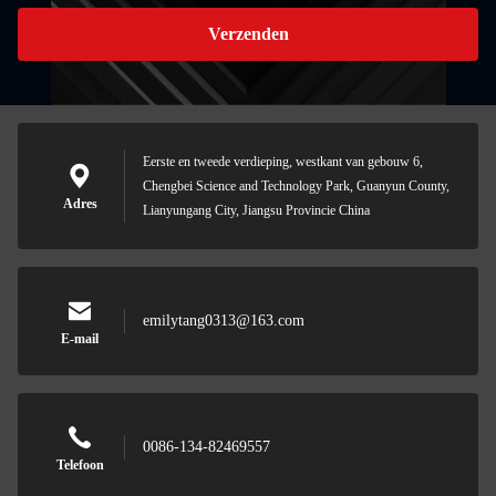
Verzenden
Eerste en tweede verdieping, westkant van gebouw 6,
Chengbei Science and Technology Park, Guanyun County,
Adres
Lianyungang City, Jiangsu Provincie China
emilytang0313@163.com
E-mail
0086-134-82469557
Telefoon