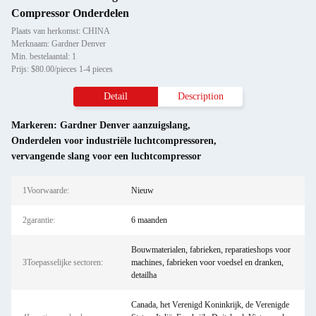
Compressor Onderdelen
Plaats van herkomst: CHINA
Merknaam: Gardner Denver
Min. bestelaantal: 1
Prijs: $80.00/pieces 1-4 pieces
Detail
Description
Markeren:
Gardner Denver aanzuigslang
,
Onderdelen voor industriële luchtcompressoren
,
vervangende slang voor een luchtcompressor
1Voorwaarde:
Nieuw
2garantie:
6 maanden
Bouwmaterialen, fabrieken, reparatieshops voor
3Toepasselijke sectoren:
machines, fabrieken voor voedsel en dranken,
detailha
Canada, het Verenigd Koninkrijk, de Verenigde