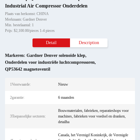
Industrial Air Compressor Onderdelen
Plaats van herkomst: CHINA
Merknaam: Gardner Denver
Min. bestelaantal: 1
Prijs: $2,100.00/pieces 1-4 pieces
Detail
Description
Markeren:
Gardner Denver solenoïde klep
,
Onderdelen voor industriële luchtcompressoren
,
QP53642 magnetoventil
1Voorwaarde:
Nieuw
2garantie:
6 maanden
Bouwmaterialen, fabrieken, reparatieshops voor
3Toepasselijke sectoren:
machines, fabrieken voor voedsel en dranken,
detailha
Canada, het Verenigd Koninkrijk, de Verenigde