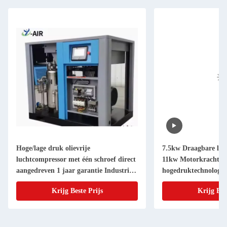
Hoge/lage druk olievrije
7.5kw Draagbare luc
luchtcompressor met één schroef direct
11kw Motorkracht St
aangedreven 1 jaar garantie Industriële
hogedruktechnologie
roterende schroefcompressoren reserve
Energiebron Opties 
Krijg Beste Prijs
Krijg Bes