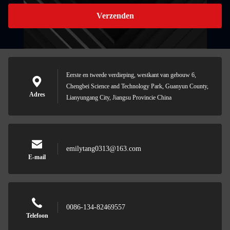
Verzenden
Eerste en tweede verdieping, westkant van gebouw 6,
Chengbei Science and Technology Park, Guanyun County,
Adres
Lianyungang City, Jiangsu Provincie China
emilytang0313@163.com
E-mail
0086-134-82469557
Telefoon