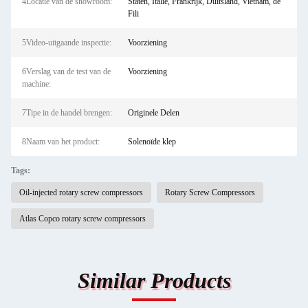
4Locatie van de showroom:
Staten, Italië, Frankrijk, Duitsland, Vietnam, de
Fili
5Video-uitgaande inspectie:
Voorziening
6Verslag van de test van de
Voorziening
machine:
7Tipe in de handel brengen:
Originele Delen
8Naam van het product:
Solenoïde klep
Tags:
Oil-injected rotary screw compressors
Rotary Screw Compressors
Atlas Copco rotary screw compressors
Similar Products