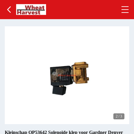
2
/
3
Kleinschap QP53642 Solenoïde klep voor Gardner Denver