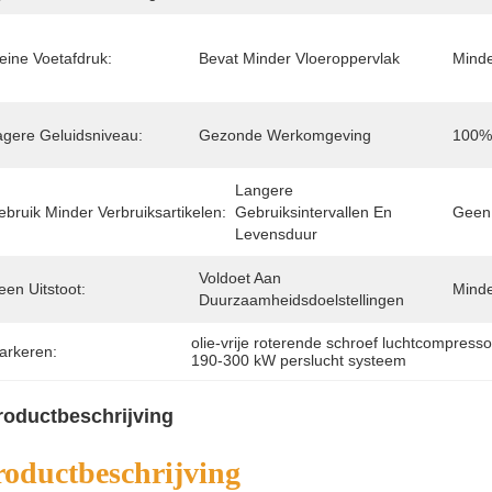
eine Voetafdruk:
Bevat Minder Vloeroppervlak
Minde
agere Geluidsniveau:
Gezonde Werkomgeving
100% 
Langere 
bruik Minder Verbruiksartikelen:
Gebruiksintervallen En 
Geen 
Levensduur
Voldoet Aan 
en Uitstoot:
Mind
Duurzaamheidsdoelstellingen
olie-vrije roterende schroef luchtcompresso
arkeren:
190-300 kW perslucht systeem
roductbeschrijving
roductbeschrijving