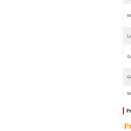
Kl
L
Ge
Ge
M
P
P