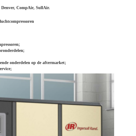
 Denver, CompAir, SullAir.
luchtcompressoren
mpressoren;
oronderdelen;
ende onderdelen op de aftermarket;
ervice;