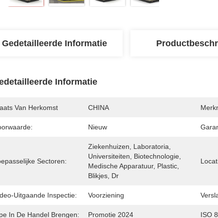
Gedetailleerde Informatie
Productbeschr
edetailleerde Informatie
laats Van Herkomst
CHINA
Merk
oorwaarde:
Nieuw
Garan
Ziekenhuizen, Laboratoria, 
Universiteiten, Biotechnologie, 
oepasselijke Sectoren:
Locat
Medische Apparatuur, Plastic, 
Blikjes, Dr
ideo-Uitgaande Inspectie:
Voorziening
Versl
ipe In De Handel Brengen:
Promotie 2024
ISO 8