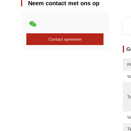
Neem contact met ons op
Contact opnemen
G
P
V
T
V
T