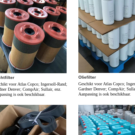
Oliefilter
htfilter
Geschikt voor Atlas Copco; Inger
hikt voor Atlas Copco; Ingersoll-Rand; 
Gardner Denver; CompAir; Sullair
ner Denver; CompAir; Sullair, enz.
Aanpassing is ook beschikbaar.
assing is ook beschikbaar.