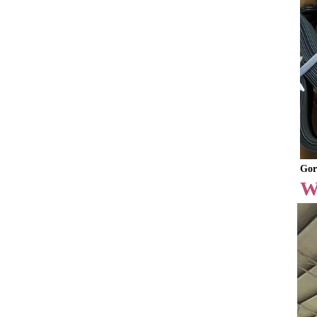
Gor
W