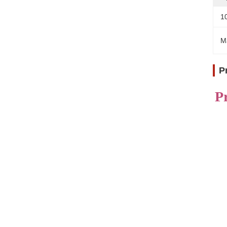
1
M
P
P