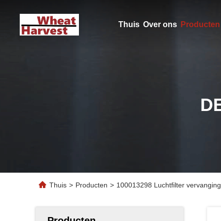
Thuis
Over ons
Producten
D
Thuis
>
Producten
>
100013298 Luchtfilter vervangin
Producten