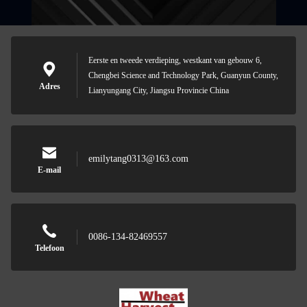
Eerste en tweede verdieping, westkant van gebouw 6,
Chengbei Science and Technology Park, Guanyun County,
Adres
Lianyungang City, Jiangsu Provincie China
emilytang0313@163.com
E-mail
0086-134-82469557
Telefoon