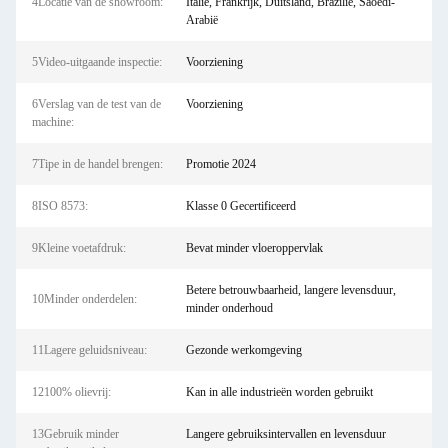
4Locatie van de showroom:
Italië, Frankrijk, Duitsland, Brazilië, Saoedi-
Arabië
5Video-uitgaande inspectie:
Voorziening
6Verslag van de test van de
Voorziening
machine:
7Tipe in de handel brengen:
Promotie 2024
8ISO 8573:
Klasse 0 Gecertificeerd
9Kleine voetafdruk:
Bevat minder vloeroppervlak
Betere betrouwbaarheid, langere levensduur,
10Minder onderdelen:
minder onderhoud
11Lagere geluidsniveau:
Gezonde werkomgeving
12100% olievrij:
Kan in alle industrieën worden gebruikt
13Gebruik minder
Langere gebruiksintervallen en levensduur