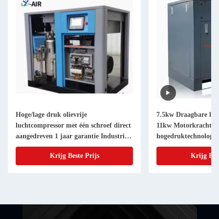
Hoge/lage druk olievrije
7.5kw Draagbare luc
luchtcompressor met één schroef direct
11kw Motorkracht St
aangedreven 1 jaar garantie Industriële
hogedruktechnologie
roterende schroefcompressoren reserve
Energiebron Opties 
Krijg Beste Prijs
Krijg Bes