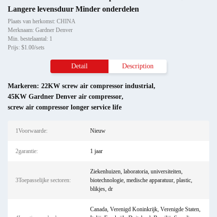
Langere levensduur Minder onderdelen
Plaats van herkomst: CHINA
Merknaam: Gardner Denver
Min. bestelaantal: 1
Prijs: $1.00/sets
Detail
Description
Markeren:
22KW screw air compressor industrial
,
45KW Gardner Denver air compressor
,
screw air compressor longer service life
1Voorwaarde:
Nieuw
2garantie:
1 jaar
Ziekenhuizen, laboratoria, universiteiten,
3Toepasselijke sectoren:
biotechnologie, medische apparatuur, plastic,
blikjes, dr
Canada, Verenigd Koninkrijk, Verenigde Staten,