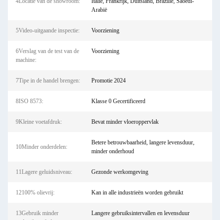
4Locatie van de showroom:
Italië, Frankrijk, Duitsland, Brazilië, Saoedi-
Arabië
5Video-uitgaande inspectie:
Voorziening
6Verslag van de test van de
Voorziening
machine:
7Tipe in de handel brengen:
Promotie 2024
8ISO 8573:
Klasse 0 Gecertificeerd
9Kleine voetafdruk:
Bevat minder vloeroppervlak
Betere betrouwbaarheid, langere levensduur,
10Minder onderdelen:
minder onderhoud
11Lagere geluidsniveau:
Gezonde werkomgeving
12100% olievrij:
Kan in alle industrieën worden gebruikt
13Gebruik minder
Langere gebruiksintervallen en levensduur