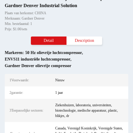
Gardner Denver Industrial Solution
Plaats van herkomst: CHINA
Merknaam: Gardner Denver
Min. bestelaantal: 1
Prijs: $1.00/sets
Detail
Description
Markeren:
50 Hz olievrije luchtcompressor
,
ENVS11 industriële luchtcompressor
,
Gardner Denver olievrije compressor
1Voorwaarde:
Nieuw
2garantie:
1 jaar
Ziekenhuizen, laboratoria, universiteiten,
3Toepasselijke sectoren:
biotechnologie, medische apparatuur, plastic,
blikjes, dr
Canada, Verenigd Koninkrijk, Verenigde Staten,