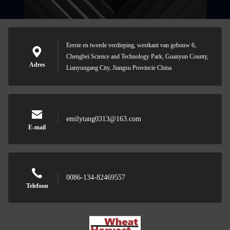
Eerste en tweede verdieping, westkant van gebouw 6,
Chengbei Science and Technology Park, Guanyun County,
Adres
Lianyungang City, Jiangsu Provincie China
emilytang0313@163.com
E-mail
0086-134-82469557
Telefoon