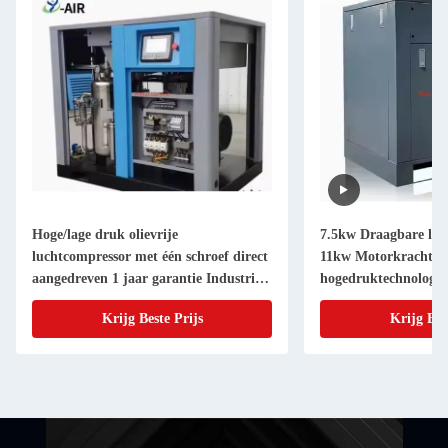
Hoge/lage druk olievrije
7.5kw Draagbare luc
luchtcompressor met één schroef direct
11kw Motorkracht St
aangedreven 1 jaar garantie Industriële
hogedruktechnologie
roterende schroefcompressoren reserve
Energiebron Opties 
Krijg Beste Prijs
Krijg Bes