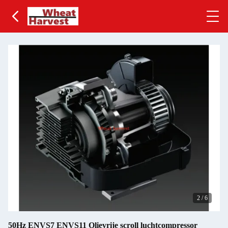
2
/
6
50Hz ENVS7 ENVS11 Olievrije scroll luchtcompressor